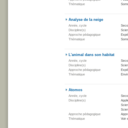
Thématique
Somm
Analyse de la neige
Année, cycle
Secon
Discipline(s)
Scien
Approche pédagogique
Expé
Thématique
Somm
L'animal dans son habitat
Année, cycle
Secon
Discipline(s)
Scien
Approche pédagogique
Expé
Thématique
Envi
Atomos
Année, cycle
Secon
Discipline(s)
Appli
Scie
Scien
Approche pédagogique
Appr
Thématique
Voir 