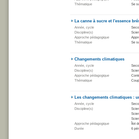
Thématique
Se su
La canne à sucre et l'essence bré
Année, cycle
Secon
Discipline(s)
Scien
Approche pédagogique
Appr
Thématique
Se su
Changements climatiques
Année, cycle
Secon
Discipline(s)
Scien
Approche pédagogique
Cont
Thématique
Coup
Les changements climatiques : un
Année, cycle
Secon
Discipline(s)
Scie
Scien
Scien
Approche pédagogique
Îlot d
Durée
6 pé