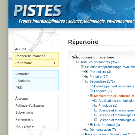
Répertoire
Accueil
Recherche avancée
Sélectionnez un répertoire
Tous les documents (352)
Répertoire
Situation d'apprentissage-évaluati
Préscolaire (3)
Actualités
Primaire (24)
Bulletin
Secondaire (171)
Développement personnel (
RSS
Langues (1)
Mathématique, science et
À propos
Applications technologiqu
Politique d'utilisation
Physique (1)
Science et environnemen
Subventions
Science et technologie (
Partenariats
Science et technologie d
Univers social (3)
Nous joindre
Démonstration (7)
Ressource pour l'enseignant (146