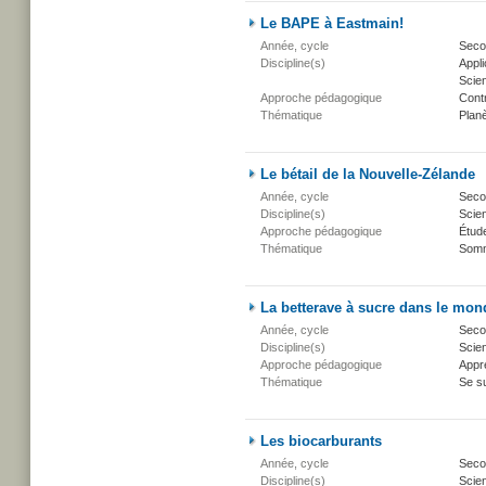
Le BAPE à Eastmain!
Année, cycle
Secon
Discipline(s)
Appli
Scien
Approche pédagogique
Cont
Thématique
Planè
Le bétail de la Nouvelle-Zélande
Année, cycle
Secon
Discipline(s)
Scien
Approche pédagogique
Étud
Thématique
Somm
La betterave à sucre dans le mon
Année, cycle
Secon
Discipline(s)
Scien
Approche pédagogique
Appr
Thématique
Se su
Les biocarburants
Année, cycle
Secon
Discipline(s)
Scie