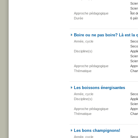
Scien
Scien
Approche pédagogique
Îlot d
Durée
6 pé
Boire ou ne pas boire? Là est la 
Année, cycle
Secon
Secon
Discipline(s)
Appli
Scie
Scien
Approche pédagogique
Appr
Thématique
Chan
Les boissons énergisantes
Année, cycle
Secon
Discipline(s)
Appli
Scien
Approche pédagogique
Appr
Thématique
Chan
Les bons champignons!
Année, cycle
Secon