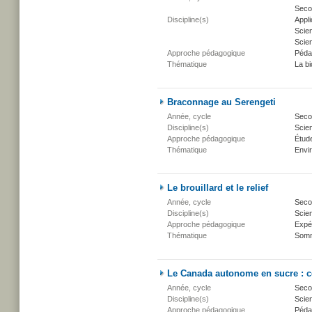
Secon
Discipline(s)
Appli
Scie
Scien
Approche pédagogique
Péda
Thématique
La bi
Braconnage au Serengeti
Année, cycle
Secon
Discipline(s)
Scien
Approche pédagogique
Étud
Thématique
Envi
Le brouillard et le relief
Année, cycle
Secon
Discipline(s)
Scien
Approche pédagogique
Expé
Thématique
Somm
Le Canada autonome en sucre : co
Année, cycle
Secon
Discipline(s)
Scien
Approche pédagogique
Péda