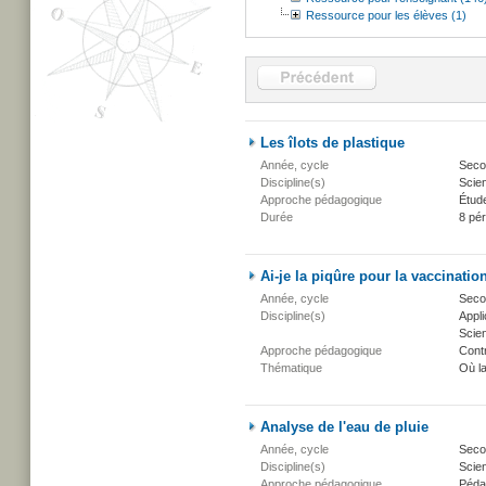
Ressource pour les élèves (1)
Les îlots de plastique
Année, cycle
Secon
Discipline(s)
Scien
Approche pédagogique
Étud
Durée
8 pé
Ai-je la piqûre pour la vaccinatio
Année, cycle
Secon
Discipline(s)
Appli
Scien
Approche pédagogique
Cont
Thématique
Où l
Analyse de l'eau de pluie
Année, cycle
Secon
Discipline(s)
Scien
Approche pédagogique
Péda