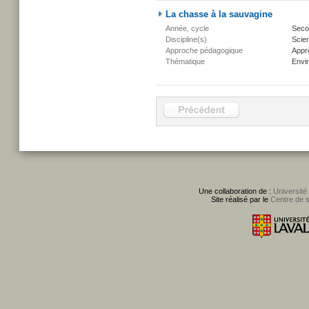
La chasse à la sauvagine
Année, cycle
Secon
Discipline(s)
Scien
Approche pédagogique
Appr
Thématique
Envi
Une collaboration de :
Université
Site réalisé par le
Centre de 