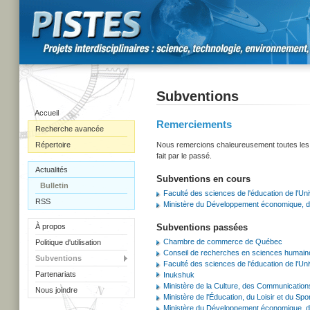
Subventions
Accueil
Remerciements
Recherche avancée
Répertoire
Nous remercions chaleureusement toutes les or
fait par le passé.
Actualités
Subventions en cours
Bulletin
Faculté des sciences de l'éducation de l'Uni
RSS
Ministère du Développement économique, de 
À propos
Subventions passées
Chambre de commerce de Québec
Politique d'utilisation
Conseil de recherches en sciences humai
Subventions
Faculté des sciences de l'éducation de l'Uni
Partenariats
Inukshuk
Ministère de la Culture, des Communication
Nous joindre
Ministère de l'Éducation, du Loisir et du Sp
Ministère du Développement économique, de 