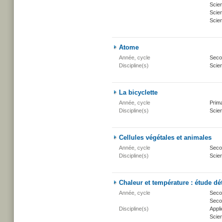
Scie
Scien
Scien
Atome
Année, cycle
Secon
Discipline(s)
Scien
La bicyclette
Année, cycle
Prima
Discipline(s)
Scien
Cellules végétales et animales
Année, cycle
Secon
Discipline(s)
Scien
Chaleur et température : étude dét
Année, cycle
Secon
Secon
Discipline(s)
Appli
Scien