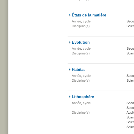
États de la matière
Année, cycle
Secon
Discipline(s)
Scien
Évolution
Année, cycle
Secon
Discipline(s)
Scien
Habitat
Année, cycle
Secon
Discipline(s)
Scien
Lithosphère
Année, cycle
Secon
Secon
Discipline(s)
Appli
Scie
Scien
Scien