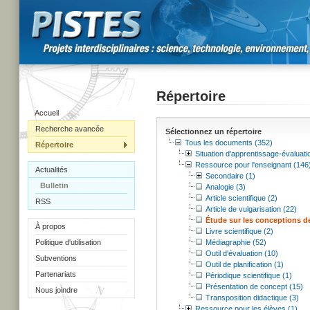
Répertoire
Accueil
Recherche avancée
Sélectionnez un répertoire
Tous les documents (352)
Répertoire
Situation d'apprentissage-évaluati
Ressource pour l'enseignant (146
Actualités
Secondaire (1)
Bulletin
Analogie (3)
Article scientifique (2)
RSS
Article de vulgarisation (22)
Étude sur les conceptions de
À propos
Livre scientifique (2)
Politique d'utilisation
Médiagraphie (52)
Outil d'évaluation (10)
Subventions
Outil de planification (1)
Partenariats
Périodique scientifique (1)
Présentation de concept (15)
Nous joindre
Transposition didactique (3)
Ressource pour les élèves (1)