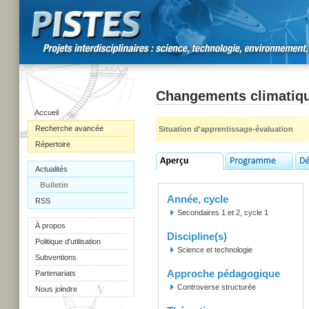
Changements climatiq
Accueil
Recherche avancée
Situation d'apprentissage-évaluation
Répertoire
Actualités
Bulletin
Année, cycle
RSS
Secondaires 1 et 2, cycle 1
À propos
Discipline(s)
Politique d'utilisation
Science et technologie
Subventions
Approche pédagogique
Partenariats
Controverse structurée
Nous joindre