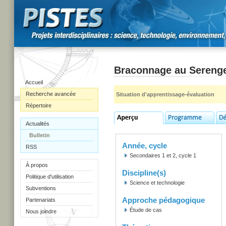
Braconnage au Serenge
Accueil
Recherche avancée
Situation d'apprentissage-évaluation
Répertoire
Actualités
Bulletin
Année, cycle
RSS
Secondaires 1 et 2, cycle 1
À propos
Discipline(s)
Politique d'utilisation
Science et technologie
Subventions
Approche pédagogique
Partenariats
Étude de cas
Nous joindre