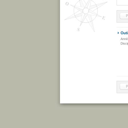
Outi
Anné
Disci