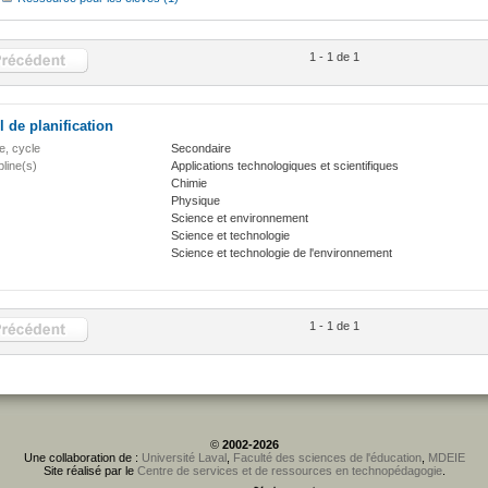
1 - 1 de 1
l de planification
e, cycle
Secondaire
pline(s)
Applications technologiques et scientifiques
Chimie
Physique
Science et environnement
Science et technologie
Science et technologie de l'environnement
1 - 1 de 1
©
2002-2026
Une collaboration de :
Université Laval
,
Faculté des sciences de l'éducation
,
MDEIE
Site réalisé par le
Centre de services et de ressources en technopédagogie
.