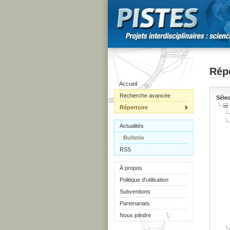
Répe
Accueil
Recherche avancée
Sélec
Répertoire
Actualités
Bulletin
RSS
À propos
Politique d'utilisation
Subventions
Partenariats
Nous joindre