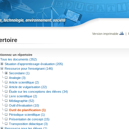
Version imprimable
|
rtoire
tionnez un répertoire
Tous les documents (352)
Situation d'apprentissage-évaluation (205)
Ressource pour l'enseignant (146)
Secondaire (1)
Analogie (3)
Article scientifique (2)
Article de vulgarisation (22)
Étude sur les conceptions des élèves (34)
Livre scientifique (2)
Médiagraphie (52)
Outil d'évaluation (10)
Outil de planification (1)
Périodique scientifique (1)
Présentation de concept (15)
Transposition didactique (3)
Ressource pour les élèves (1)