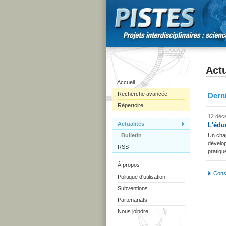
Actu
Accueil
Recherche avancée
Derni
Répertoire
12 déc
Actualités
L'édu
Bulletin
Un chap
dévelop
RSS
pratiqu
À propos
Consu
Politique d'utilisation
Subventions
Partenariats
Nous joindre