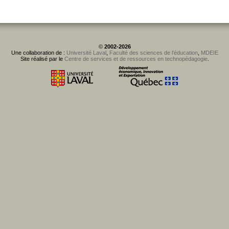
©
2002-2026
Une collaboration de :
Université Laval
,
Faculté des sciences de l'éducation
,
MDEIE
Site réalisé par le
Centre de services et de ressources en technopédagogie
.