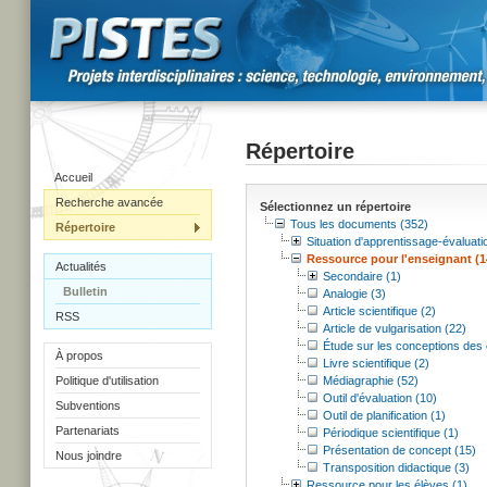
Répertoire
Accueil
Recherche avancée
Sélectionnez un répertoire
Tous les documents (352)
Répertoire
Situation d'apprentissage-évaluati
Ressource pour l'enseignant (1
Actualités
Secondaire (1)
Bulletin
Analogie (3)
Article scientifique (2)
RSS
Article de vulgarisation (22)
Étude sur les conceptions des 
À propos
Livre scientifique (2)
Politique d'utilisation
Médiagraphie (52)
Outil d'évaluation (10)
Subventions
Outil de planification (1)
Partenariats
Périodique scientifique (1)
Présentation de concept (15)
Nous joindre
Transposition didactique (3)
Ressource pour les élèves (1)