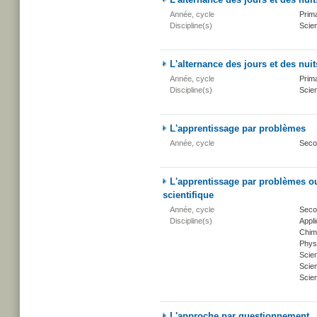
Année, cycle
Prima
Discipline(s)
Scien
L'alternance des jours et des nuit
Année, cycle
Prima
Discipline(s)
Scien
L'apprentissage par problèmes
Année, cycle
Seco
L'apprentissage par problèmes o
scientifique
Année, cycle
Seco
Discipline(s)
Appli
Chim
Phys
Scie
Scien
Scien
L'approche par questionnement