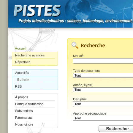
Accueil
Recherche avancée
Mot clé
Répertoire
Type de document
Actualités
Bulletin
Année, cycle
RSS
À propos
Discipline
Politique d'utilisation
Subventions
Approche pédagogique
Partenariats
Nous joindre