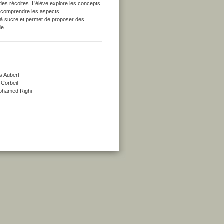
es récoltes. L’élève explore les concepts
i comprendre les aspects
s à sucre et permet de proposer des
de.
s Aubert
-Corbeil
 Mohamed Righi