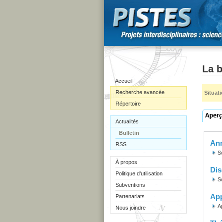
La b
Accueil
Recherche avancée
Situat
Répertoire
Actualités
Bulletin
Ann
RSS
S
À propos
Dis
Politique d'utilisation
S
Subventions
Ap
Partenariats
A
Nous joindre