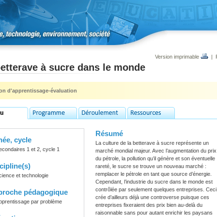
Version imprimable
|
etterave à sucre dans le monde
ion d'apprentissage-évaluation
Résumé
ée, cycle
La culture de la betterave à sucre représente un
econdaires 1 et 2, cycle 1
marché mondial majeur. Avec l’augmentation du prix
du pétrole, la pollution qu’il génère et son éventuelle
cipline(s)
rareté, le sucre se trouve un nouveau marché :
remplacer le pétrole en tant que source d’énergie.
cience et technologie
Cependant, l’industrie du sucre dans le monde est
contrôlée par seulement quelques entreprises. Ceci
proche pédagogique
crée d’ailleurs déjà une controverse puisque ces
pprentissage par problème
entreprises fixeraient des prix bien au-delà du
raisonnable sans pour autant enrichir les paysans