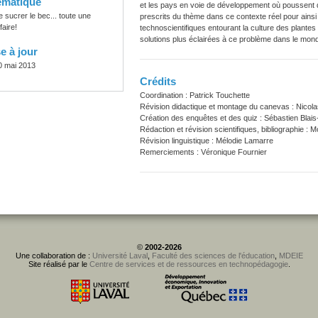
ématique
et les pays en voie de développement où poussent d
e sucrer le bec... toute une
prescrits du thème dans ce contexte réel pour ains
faire!
technoscientifiques entourant la culture des plante
solutions plus éclairées à ce problème dans le mon
e à jour
0 mai 2013
Crédits
Coordination : Patrick Touchette
Révision didactique et montage du canevas : Nicola
Création des enquêtes et des quiz : Sébastien Blais
Rédaction et révision scientifiques, bibliographie :
Révision linguistique : Mélodie Lamarre
Remerciements : Véronique Fournier
©
2002-2026
Une collaboration de :
Université Laval
,
Faculté des sciences de l'éducation
,
MDEIE
Site réalisé par le
Centre de services et de ressources en technopédagogie
.