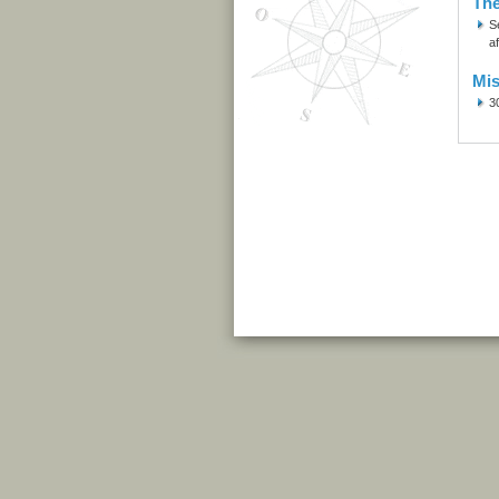
Th
S
af
Mis
3