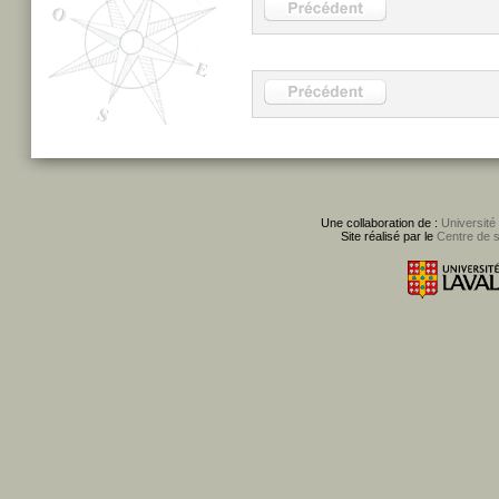
Une collaboration de :
Université
Site réalisé par le
Centre de 