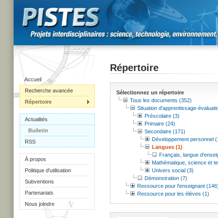
Répertoire
Accueil
Recherche avancée
Sélectionnez un répertoire
Tous les documents (352)
Répertoire
Situation d'apprentissage-évaluati
Préscolaire (3)
Actualités
Primaire (24)
Bulletin
Secondaire (171)
Développement personnel (
RSS
Langues (1)
Français, langue d'ense
À propos
Mathématique, science et te
Politique d'utilisation
Univers social (3)
Démonstration (7)
Subventions
Ressource pour l'enseignant (146
Partenariats
Ressource pour les élèves (1)
Nous joindre