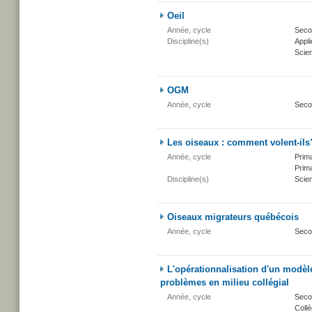
Oeil
Année, cycle
Secon
Discipline(s)
Appli
Scien
OGM
Année, cycle
Seco
Les oiseaux : comment volent-ils
Année, cycle
Prima
Prima
Discipline(s)
Scien
Oiseaux migrateurs québécois
Année, cycle
Seco
L'opérationnalisation d'un modèl
problèmes en milieu collégial
Année, cycle
Secon
Collé