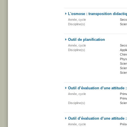
L'osmose : transposition didacti
Année, cycle
Secon
Discipline(s)
Scien
Outil de planification
Année, cycle
Seco
Discipline(s)
Appli
Chim
Phys
Scie
Scien
Scien
Outil d’évaluation d’une attitude 
Année, cycle
Prima
Prima
Discipline(s)
Scien
Outil d’évaluation d’une attitude :
Année, cycle
Présc