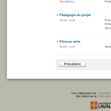
Discipline(s)
Présc
Pédagogie du projet
Année, cycle
Présc
Prima
Seco
Pelouse verte
Année, cycle
Seco
Une collaboration de :
Université
Site réalisé par le
Centre de 