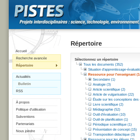
Répertoire
Accueil
Recherche avancée
Sélectionnez un répertoire
Tous les documents (352)
Répertoire
Situation d'apprentissage-évaluati
Ressource pour l'enseignant (1
Actualités
Secondaire (1)
Bulletin
Analogie (3)
Article scientifique (2)
RSS
Article de vulgarisation (22)
Étude sur les conceptions des 
À propos
Livre scientifique (2)
Politique d'utilisation
Médiagraphie (52)
Outil d'évaluation (10)
Subventions
Outil de planification (1)
Partenariats
Périodique scientifique (1)
Présentation de concept (15)
Nous joindre
Transposition didactique (3)
Ressource pour les élèves (1)