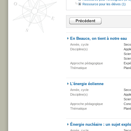
Ressource pour les élèves (1)
En Beauce, on tient à notre eau
Année, cycle
Secon
Discipline(s)
Appli
Scie
Scien
Approche pédagogique
Expé
Thématique
Planè
L'énergie éolienne
Année, cycle
Secon
Discipline(s)
Appli
Scien
Approche pédagogique
Conc
Thématique
Planè
Énergie nucléaire : un sujet explo
Année, cycle
Secon