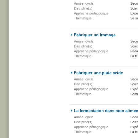
Année, cycle
Secon
Discipline(s)
Scien
Approche pédagogique
Expé
Thématique
Se su
Fabriquer un fromage
Année, cycle
Secon
Discipline(s)
Scien
Approche pédagogique
Péda
Thématique
La fe
Fabriquer une pluie acide
Année, cycle
Secon
Discipline(s)
Scien
Approche pédagogique
Expé
Thématique
Somm
La fermentation dans mon alimen
Année, cycle
Secon
Discipline(s)
Scien
Approche pédagogique
Expé
Thématique
La fe