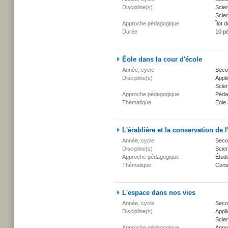
Discipline(s)
Scien
Scien
Approche pédagogique
Îlot d
Durée
10 p
Éole dans la cour d'école
Année, cycle
Secon
Discipline(s)
Appli
Scien
Approche pédagogique
Péda
Thématique
Éole 
L'érablière et la conservation de l
Année, cycle
Secon
Discipline(s)
Scien
Approche pédagogique
Étud
Thématique
Conse
L'espace dans nos vies
Année, cycle
Secon
Discipline(s)
Appli
Scien
Approche pédagogique
Appr