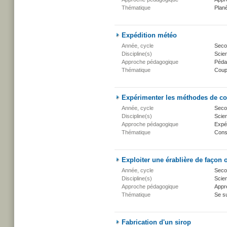
Thématique
Planè
Expédition météo
Année, cycle
Secon
Discipline(s)
Scien
Approche pédagogique
Péda
Thématique
Coup
Expérimenter les méthodes de co
Année, cycle
Secon
Discipline(s)
Scien
Approche pédagogique
Expé
Thématique
Conse
Exploiter une érablière de façon 
Année, cycle
Secon
Discipline(s)
Scien
Approche pédagogique
Appr
Thématique
Se su
Fabrication d'un sirop