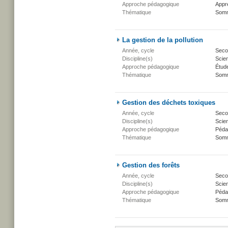
Approche pédagogique
Appr
Thématique
Somm
La gestion de la pollution
Année, cycle
Secon
Discipline(s)
Scien
Approche pédagogique
Étud
Thématique
Somm
Gestion des déchets toxiques
Année, cycle
Secon
Discipline(s)
Scien
Approche pédagogique
Péda
Thématique
Somm
Gestion des forêts
Année, cycle
Secon
Discipline(s)
Scien
Approche pédagogique
Péda
Thématique
Somm