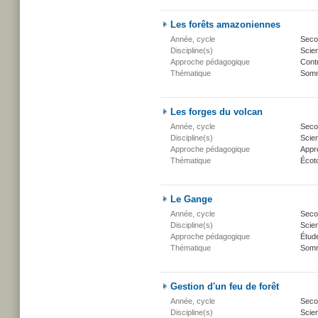
Les forêts amazoniennes
Année, cycle
Secon
Discipline(s)
Scien
Approche pédagogique
Cont
Thématique
Somm
Les forges du volcan
Année, cycle
Secon
Discipline(s)
Scien
Approche pédagogique
Appr
Thématique
Écot
Le Gange
Année, cycle
Secon
Discipline(s)
Scien
Approche pédagogique
Étud
Thématique
Somm
Gestion d'un feu de forêt
Année, cycle
Secon
Discipline(s)
Scien