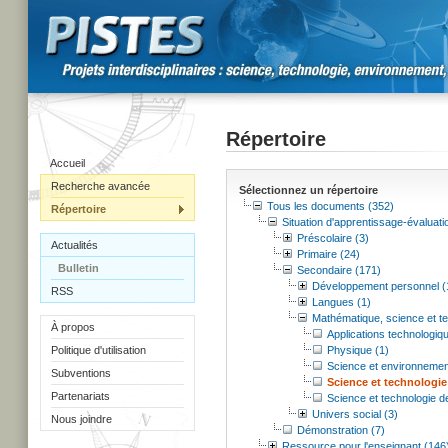
Répertoire
Accueil
Recherche avancée
Sélectionnez un répertoire
Tous les documents (352)
Répertoire
Situation d'apprentissage-évaluati
Préscolaire (3)
Actualités
Primaire (24)
Bulletin
Secondaire (171)
Développement personnel (
RSS
Langues (1)
Mathématique, science et te
À propos
Applications technologiqu
Politique d'utilisation
Physique (1)
Science et environnemen
Subventions
Science et technologie
Partenariats
Science et technologie d
Univers social (3)
Nous joindre
Démonstration (7)
Ressource pour l'enseignant (146