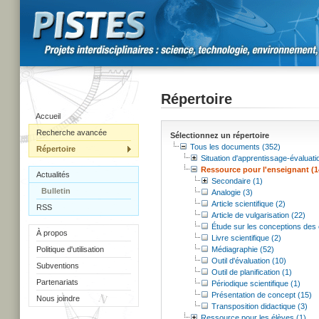
Répertoire
Accueil
Recherche avancée
Sélectionnez un répertoire
Tous les documents (352)
Répertoire
Situation d'apprentissage-évaluati
Ressource pour l'enseignant (1
Actualités
Secondaire (1)
Bulletin
Analogie (3)
Article scientifique (2)
RSS
Article de vulgarisation (22)
Étude sur les conceptions des 
À propos
Livre scientifique (2)
Politique d'utilisation
Médiagraphie (52)
Outil d'évaluation (10)
Subventions
Outil de planification (1)
Partenariats
Périodique scientifique (1)
Présentation de concept (15)
Nous joindre
Transposition didactique (3)
Ressource pour les élèves (1)