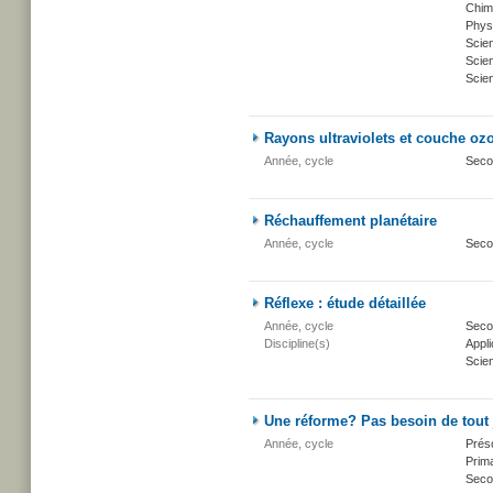
Chim
Phys
Scie
Scien
Scien
Rayons ultraviolets et couche oz
Année, cycle
Seco
Réchauffement planétaire
Année, cycle
Seco
Réflexe : étude détaillée
Année, cycle
Secon
Discipline(s)
Appli
Scien
Une réforme? Pas besoin de tout j
Année, cycle
Présc
Prima
Seco