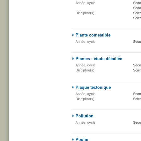
Année, cycle
Secon
Secon
Discipline(s)
Scie
Scien
Plante comestible
Année, cycle
Seco
Plantes : étude détaillée
Année, cycle
Secon
Discipline(s)
Scien
Plaque tectonique
Année, cycle
Secon
Discipline(s)
Scien
Pollution
Année, cycle
Seco
Poulie