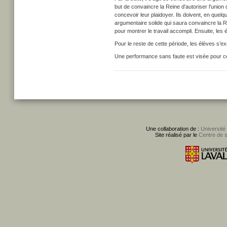
but de convaincre la Reine d'autoriser l'unio
concevoir leur plaidoyer. Ils doivent, en quelqu
argumentaire solide qui saura convaincre la R
pour montrer le travail accompli. Ensuite, les
Pour le reste de cette période, les élèves s’ex
Une performance sans faute est visée pour ce
Une collaboration de :
Université
Site réalisé par le
Centre de 