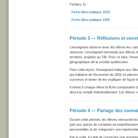
Fichiers 11 :
.
Fiche élève politique 1820
.
Fiche élève politique 1905
Période 3 — Réflexions et const
L’enseignant observe avec les élèves les cart
observer. L’enseignant demande aux élèves de l
territoire
, projetée au TBI. Pour ce faire, l’ens
géographique de la société québécoise.
Pour cette leçon, l’enseignant indique aux él
qui traitaient de l’économie de 1820 se place
survenus et tenter de les expliquer de façon l
Il remet à chaque élève la fiche comparative d
devra la remplir individuellement. Les élèves 
Période 4 — Partage des conna
Durant cette période, les élèves retrouvent le
part aux autres de certaines incompréhensio
personnelles et de «négocier» une représent
Par la suite, il s'agit de construire une argum