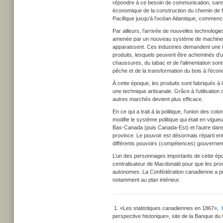
répondre à ce besoin de communication, sans o
économique de la construction du chemin de fer
Pacifique jusqu’à l’océan Atlantique, commence
Par ailleurs, l’arrivée de nouvelles technologie
amenée par un nouveau système de machineri
apparaissent. Ces industries demandent une i
produits, lesquels peuvent être acheminés d’un
chaussures, du tabac et de l’alimentation sont
pêche et de la transformation du bois à l’éc
À cette époque, les produits sont fabriqués à
une technique artisanale. Grâce à l’utilisatio
autres marchés devient plus efficace.
En ce qui a trait à la politique, l’union des c
modifie le système politique qui était en vig
Bas-Canada (puis Canada-Est) et l’autre da
province. Le pouvoir est désormais réparti ent
différents pouvoirs (compétences) gouvernement
L’un des personnages importants de cette ép
centralisateur de Macdonald pour que les prov
autonomes. La Confédération canadienne a per
notamment au plan intérieur.
1. «Les statistiques canadiennes en 1867»,
perspective historique», site de la Banque d