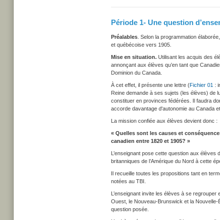
Période 1- Une question d’ens
Préalables
. Selon la programmation élaborée,
et québécoise vers 1905.
Mise en situation.
Utilisant les acquis des él
annonçant aux élèves qu’en tant que Canadiens
Dominion du Canada.
À cet effet, il présente une lettre (
Fichier 01
: i
Reine demande à ses sujets (les élèves) de lu
constituer en provinces fédérées. Il faudra d
accorde davantage d'autonomie au Canada et en
La mission confiée aux élèves devient donc :
« Quelles sont les causes et conséquence
canadien entre 1820 et 1905? »
L’enseignant pose cette question aux élèves 
britanniques de l’Amérique du Nord à cette é
Il recueille toutes les propositions tant en t
notées au TBI.
L’enseignant invite les élèves à se regrouper
Ouest, le Nouveau-Brunswick et la Nouvelle-É
question posée.