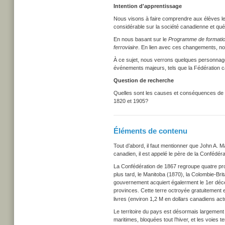
Intention d'apprentissage
Nous visons à faire comprendre aux élèves le
considérable sur la société canadienne et qué
En nous basant sur le
Programme de formati
ferroviaire
. En lien avec ces changements, nou
À ce sujet, nous verrons quelques personnag
événements majeurs, tels que la Fédération can
Question de recherche
Quelles sont les causes et conséquences de l
1820 et 1905?
Éléments de contenu
Tout d’abord, il faut mentionner que John A. 
canadien, il est appelé le père de la Confédéra
La Confédération de 1867 regroupe quatre pr
plus tard, le Manitoba (1870), la Colombie-Bri
gouvernement acquiert égalerment le 1er déce
provinces. Cette terre octroyée gratuitement
livres (environ 1,2 M en dollars canadiens act
Le territoire du pays est désormais largement 
maritimes, bloquées tout l’hiver, et les voies 