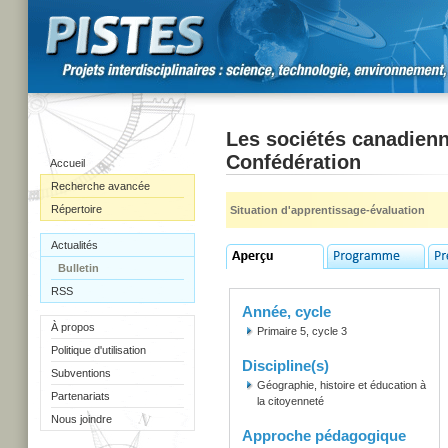
Les sociétés canadienn
Confédération
Accueil
Recherche avancée
Répertoire
Situation d'apprentissage-évaluation
Actualités
Bulletin
RSS
Année, cycle
À propos
Primaire 5, cycle 3
Politique d'utilisation
Discipline(s)
Subventions
Géographie, histoire et éducation à
Partenariats
la citoyenneté
Nous joindre
Approche pédagogique