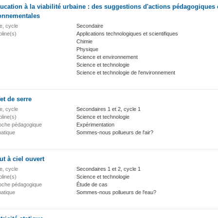
ucation à la viabilité urbaine : des suggestions d'actions pédagogiques 
onnementales
e, cycle
Secondaire
pline(s)
Applications technologiques et scientifiques
Chimie
Physique
Science et environnement
Science et technologie
Science et technologie de l'environnement
fet de serre
e, cycle
Secondaires 1 et 2, cycle 1
pline(s)
Science et technologie
oche pédagogique
Expérimentation
atique
Sommes-nous pollueurs de l'air?
t à ciel ouvert
e, cycle
Secondaires 1 et 2, cycle 1
pline(s)
Science et technologie
oche pédagogique
Étude de cas
atique
Sommes-nous pollueurs de l'eau?