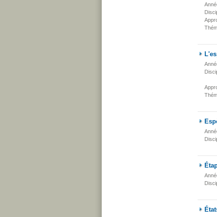
Anné
Disci
Appr
Thém
L'e
Anné
Disci
Appr
Thém
Esp
Anné
Disci
Étap
Anné
Disci
État