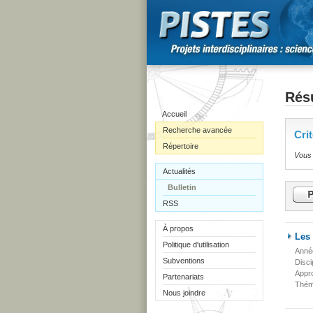
Résu
Accueil
Recherche avancée
Cri
Répertoire
Vous 
Actualités
Bulletin
RSS
À propos
Les 
Politique d'utilisation
Anné
Subventions
Disci
Appr
Partenariats
Thém
Nous joindre