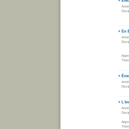
Élec
Anné
Disci
En B
Anné
Disci
Appr
Thém
Éner
Anné
Disci
L'én
Anné
Disci
Appr
Thém