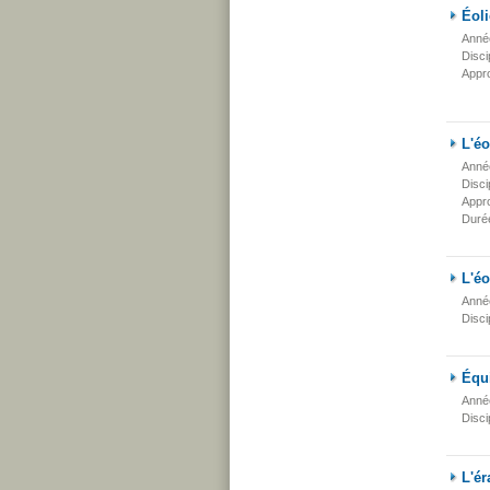
Éoli
Anné
Disci
Appr
L'éo
Anné
Disci
Appr
Duré
L'éo
Anné
Disci
Équi
Anné
Disci
L'ér