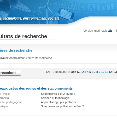
Version imprimable
|
ltats de recherche
tères de recherche
n'avez choisi aucun critère de recherche.
121 - 140 de 352 |
Page [...]
2
3
4
5
6
7
8
9
10
11
12
[...]
eaux usées des routes et des stationnements
e, cycle
Secondaires 1 et 2, cycle 1
pline(s)
Science et technologie
oche pédagogique
Apprentissage par problème
atique
Sommes-nous pollueurs de l'eau?