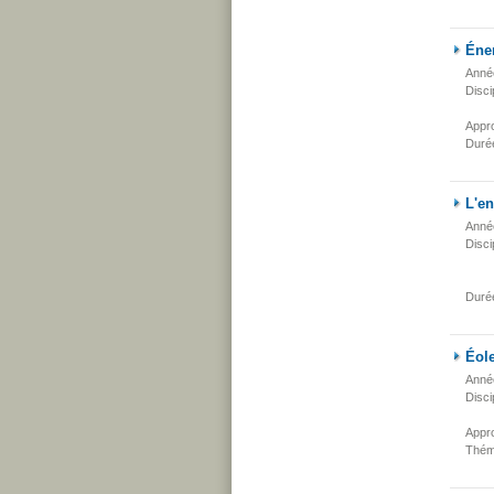
Éner
Anné
Disci
Appr
Duré
L'en
Anné
Disci
Duré
Éole
Anné
Disci
Appr
Thém