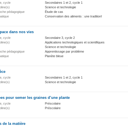
e, cycle
Secondaires 1 et 2, cycle 1
pline(s)
Science et technologie
oche pédagogique
Étude de cas
atique
Conservation des aliments : une tradition!
space dans nos vies
e, cycle
Secondaire 3, cycle 2
pline(s)
Applications technologiques et scientifiques
Science et technologie
oche pédagogique
Apprentissage par problème
atique
Planète bleue
èce
e, cycle
Secondaires 1 et 2, cycle 1
pline(s)
Science et technologie
es pour semer les graines d’une plante
e, cycle
Préscolaire
pline(s)
Préscolaire
s de la matière