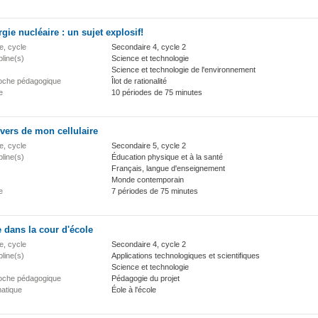
gie nucléaire : un sujet explosif!
e, cycle
Secondaire 4, cycle 2
pline(s)
Science et technologie
Science et technologie de l'environnement
oche pédagogique
Îlot de rationalité
e
10 périodes de 75 minutes
vers de mon cellulaire
e, cycle
Secondaire 5, cycle 2
pline(s)
Éducation physique et à la santé
Français, langue d'enseignement
Monde contemporain
e
7 périodes de 75 minutes
 dans la cour d'école
e, cycle
Secondaire 4, cycle 2
pline(s)
Applications technologiques et scientifiques
Science et technologie
oche pédagogique
Pédagogie du projet
atique
Éole à l'école