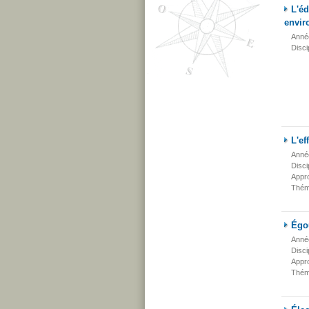
L'éd
envir
Anné
Disci
L'ef
Anné
Disci
Appr
Thém
Égou
Anné
Disci
Appr
Thém