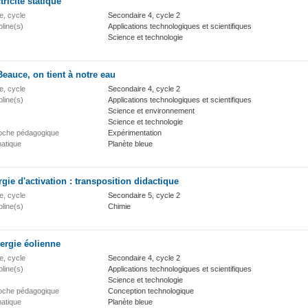
tricité statique
e, cycle
Secondaire 4, cycle 2
pline(s)
Applications technologiques et scientifiques
Science et technologie
eauce, on tient à notre eau
e, cycle
Secondaire 4, cycle 2
pline(s)
Applications technologiques et scientifiques
Science et environnement
Science et technologie
oche pédagogique
Expérimentation
atique
Planète bleue
gie d'activation : transposition didactique
e, cycle
Secondaire 5, cycle 2
pline(s)
Chimie
ergie éolienne
e, cycle
Secondaire 4, cycle 2
pline(s)
Applications technologiques et scientifiques
Science et technologie
oche pédagogique
Conception technologique
atique
Planète bleue