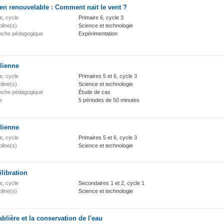
en renouvelable : Comment nait le vent ?
e, cycle
Primaire 6, cycle 3
pline(s)
Science et technologie
oche pédagogique
Expérimentation
lienne
e, cycle
Primaires 5 et 6, cycle 3
pline(s)
Science et technologie
oche pédagogique
Étude de cas
e
5 périodes de 50 minutes
lienne
e, cycle
Primaires 5 et 6, cycle 3
pline(s)
Science et technologie
libration
e, cycle
Secondaires 1 et 2, cycle 1
pline(s)
Science et technologie
ablière et la conservation de l'eau