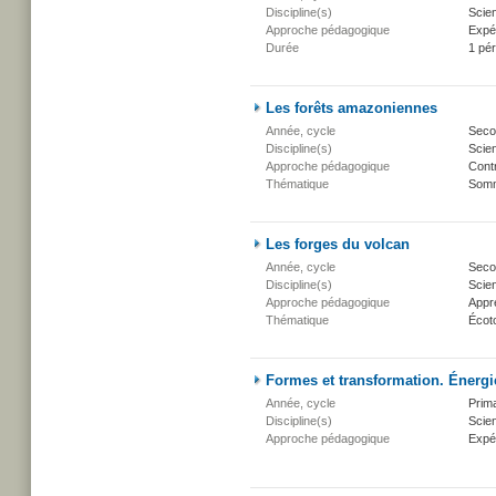
Discipline(s)
Scien
Approche pédagogique
Expé
Durée
1 pé
Les forêts amazoniennes
Année, cycle
Secon
Discipline(s)
Scien
Approche pédagogique
Cont
Thématique
Somm
Les forges du volcan
Année, cycle
Secon
Discipline(s)
Scien
Approche pédagogique
Appr
Thématique
Écot
Formes et transformation. Énergie
Année, cycle
Prima
Discipline(s)
Scien
Approche pédagogique
Expé