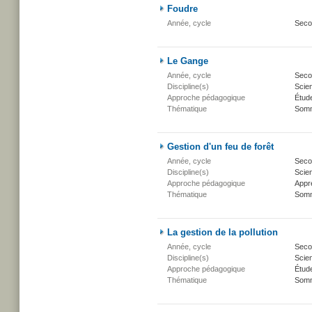
Foudre
Année, cycle
Seco
Le Gange
Année, cycle
Secon
Discipline(s)
Scien
Approche pédagogique
Étud
Thématique
Somm
Gestion d'un feu de forêt
Année, cycle
Secon
Discipline(s)
Scien
Approche pédagogique
Appr
Thématique
Somm
La gestion de la pollution
Année, cycle
Secon
Discipline(s)
Scien
Approche pédagogique
Étud
Thématique
Somm