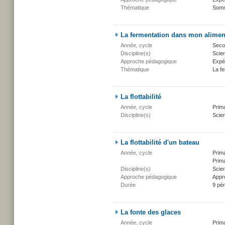
Thématique
Somm
La fermentation dans mon alimen
Année, cycle
Secon
Discipline(s)
Scien
Approche pédagogique
Expé
Thématique
La fe
La flottabilité
Année, cycle
Prima
Discipline(s)
Scien
La flottabilité d'un bateau
Année, cycle
Prima
Prima
Discipline(s)
Scien
Approche pédagogique
Appr
Durée
9 pé
La fonte des glaces
Année, cycle
Prima