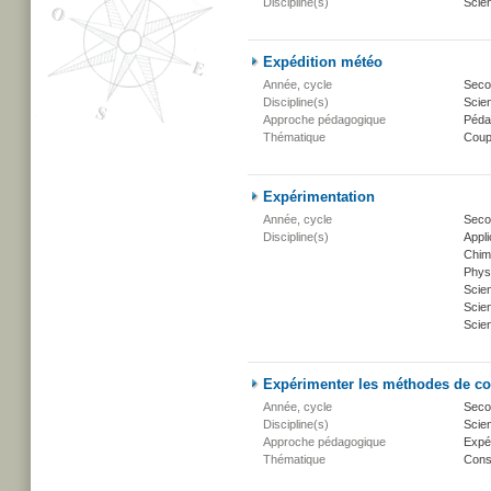
Discipline(s)
Scien
Expédition météo
Année, cycle
Secon
Discipline(s)
Scien
Approche pédagogique
Péda
Thématique
Coup
Expérimentation
Année, cycle
Seco
Discipline(s)
Appli
Chim
Phys
Scie
Scien
Scien
Expérimenter les méthodes de co
Année, cycle
Secon
Discipline(s)
Scien
Approche pédagogique
Expé
Thématique
Conse