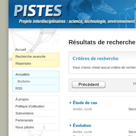
Résultats de recherche
Accueil
Recherche avancée
Critères de recherche
Répertoire
Vous n'avez choisi aucun critère de reche
Actualités
Bulletin
14
RSS
À propos
Étude de cas
Politique d'utilisation
Année, cycle
Seco
Subventions
Partenariats
Évolution
Nous joindre
Année, cycle
Secon