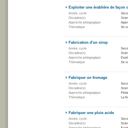
Exploiter une érablière de façon 
Année, cycle
Secon
Discipline(s)
Scien
Approche pédagogique
Appr
Thématique
Se su
Fabrication d'un sirop
Année, cycle
Secon
Discipline(s)
Scien
Approche pédagogique
Expé
Thématique
Se su
Fabriquer un fromage
Année, cycle
Secon
Discipline(s)
Scien
Approche pédagogique
Péda
Thématique
La fe
Fabriquer une pluie acide
Année, cycle
Secon
Discipline(s)
Scien
Approche pédagogique
Expé