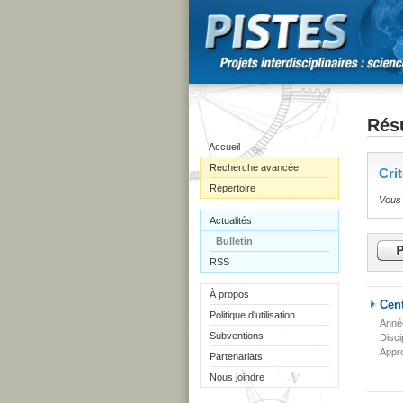
Résu
Accueil
Recherche avancée
Cri
Répertoire
Vous 
Actualités
Bulletin
RSS
À propos
Cent
Politique d'utilisation
Anné
Subventions
Disci
Appr
Partenariats
Nous joindre