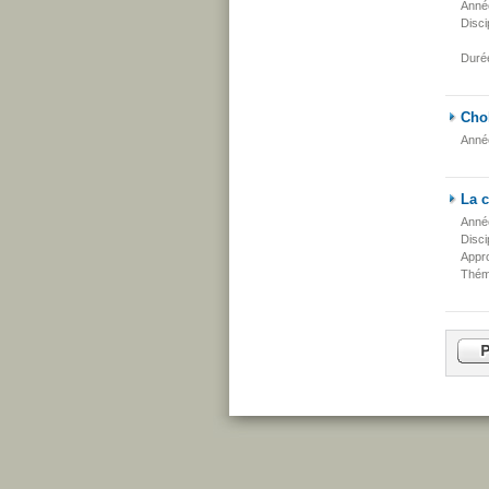
Anné
Disci
Duré
Cho
Anné
La 
Anné
Disci
Appr
Thém