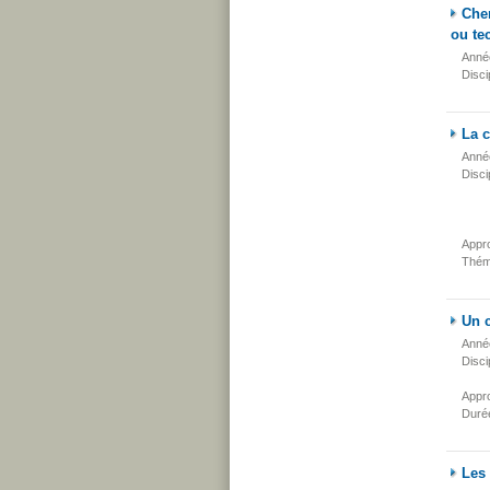
Cher
ou te
Anné
Disci
La 
Anné
Disci
Appr
Thém
Un c
Anné
Disci
Appr
Duré
Les