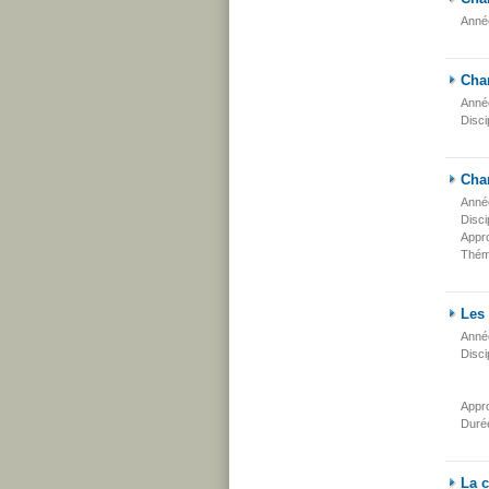
Anné
Cha
Anné
Disci
Cha
Anné
Disci
Appr
Thém
Les 
Anné
Disci
Appr
Duré
La c