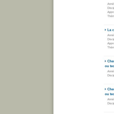
Anné
Disci
Appr
Thém
La 
Anné
Disci
Appr
Thém
Cher
ou te
Anné
Disci
Cher
ou te
Anné
Disci