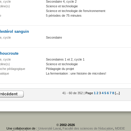
e, cycle
Secondaire 4, cycle 2
pline(s)
Science et technologie
Science et technologie de l'environnement
e
5 périodes de 75 minutes
lestérol sanguin
e, cycle
Secondaire
choucroute
e, cycle
Secondaires 1 et 2, cycle 1
pline(s)
Science et technologie
oche pédagogique
Pédagogie du projet
atique
La fermentation : une histoire de microbes!
41 - 60 de 352 |
Page
1
2
3
4
5
6
7
8
[...]
©
2002-2026
Une collaboration de :
Université Laval
,
Faculté des sciences de l'éducation
,
MDEIE