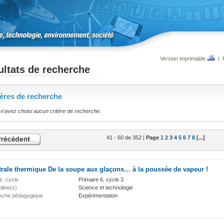
Version imprimable
|
ltats de recherche
tères de recherche
n'avez choisi aucun critère de recherche.
41 - 60 de 352 |
Page
1
2
3
4
5
6
7
8
[...]
rale thermique De la soupe aux glaçons… à la poussée de vapeur !
e, cycle
Primaire 6, cycle 3
pline(s)
Science et technologie
oche pédagogique
Expérimentation