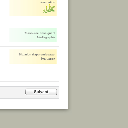
évaluation
Ressource enseignant
Médiagraphie
Situation d'apprentissage-
évaluation