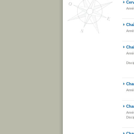
Cer
Anné
Chaî
Anné
Chal
Anné
Disci
Cha
Anné
Cha
Anné
Disci
Cha