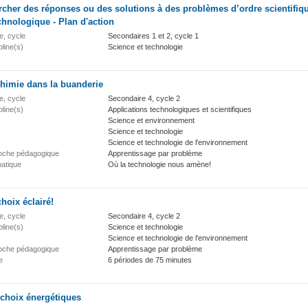
cher des réponses ou des solutions à des problèmes d’ordre scientifiq
chnologique - Plan d'action
e, cycle
Secondaires 1 et 2, cycle 1
pline(s)
Science et technologie
chimie dans la buanderie
e, cycle
Secondaire 4, cycle 2
pline(s)
Applications technologiques et scientifiques
Science et environnement
Science et technologie
Science et technologie de l'environnement
oche pédagogique
Apprentissage par problème
atique
Où la technologie nous amène!
hoix éclairé!
e, cycle
Secondaire 4, cycle 2
pline(s)
Science et technologie
Science et technologie de l'environnement
oche pédagogique
Apprentissage par problème
e
6 périodes de 75 minutes
 choix énergétiques