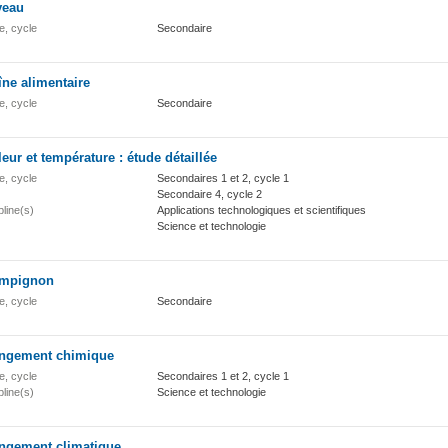
veau
e, cycle
Secondaire
ne alimentaire
e, cycle
Secondaire
eur et température : étude détaillée
e, cycle
Secondaires 1 et 2, cycle 1
Secondaire 4, cycle 2
pline(s)
Applications technologiques et scientifiques
Science et technologie
mpignon
e, cycle
Secondaire
ngement chimique
e, cycle
Secondaires 1 et 2, cycle 1
pline(s)
Science et technologie
ngement climatique