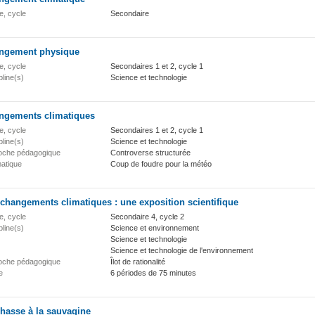
e, cycle
Secondaire
ngement physique
e, cycle
Secondaires 1 et 2, cycle 1
pline(s)
Science et technologie
ngements climatiques
e, cycle
Secondaires 1 et 2, cycle 1
pline(s)
Science et technologie
oche pédagogique
Controverse structurée
atique
Coup de foudre pour la météo
changements climatiques : une exposition scientifique
e, cycle
Secondaire 4, cycle 2
pline(s)
Science et environnement
Science et technologie
Science et technologie de l'environnement
oche pédagogique
Îlot de rationalité
e
6 périodes de 75 minutes
hasse à la sauvagine