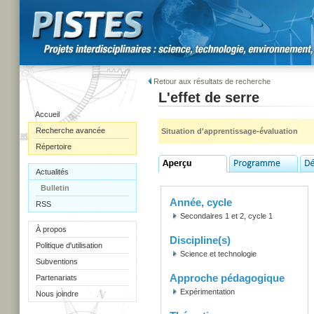
Retour aux résultats de recherche
L'effet de serre
Accueil
Recherche avancée
Situation d'apprentissage-évaluation
Répertoire
Actualités
Bulletin
Année, cycle
RSS
Secondaires 1 et 2, cycle 1
À propos
Discipline(s)
Politique d'utilisation
Science et technologie
Subventions
Approche pédagogique
Partenariats
Expérimentation
Nous joindre