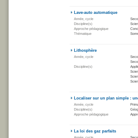
Lave-auto automatique
Année, cycle
Secon
Discipline(s)
Scien
Approche pédagogique
Conc
Thématique
Somm
Lithosphère
Année, cycle
Secon
Secon
Discipline(s)
Appli
Scie
Scien
Scien
Localiser sur un plan simple : un
Année, cycle
Prima
Discipline(s)
Géogr
Approche pédagogique
Appr
La loi des gaz parfaits
Année, cycle
Secon