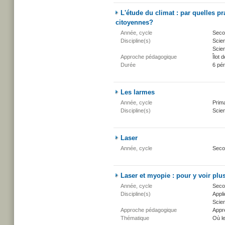
L'étude du climat : par quelles p
citoyennes?
Année, cycle
Secon
Discipline(s)
Scien
Scien
Approche pédagogique
Îlot d
Durée
6 pé
Les larmes
Année, cycle
Prima
Discipline(s)
Scien
Laser
Année, cycle
Seco
Laser et myopie : pour y voir plus
Année, cycle
Secon
Discipline(s)
Appli
Scien
Approche pédagogique
Appr
Thématique
Où l