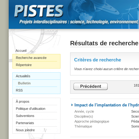
Résultats de recherche
Accueil
Recherche avancée
Critères de recherche
Répertoire
Vous n'avez choisi aucun critère de reche
Actualités
Bulletin
181
RSS
À propos
Impact de l'implantation de l'hy
Politique d'utilisation
Année, cycle
Secon
Subventions
Discipline(s)
Scien
Approche pédagogique
Péda
Partenariats
Thématique
Somm
Nous joindre