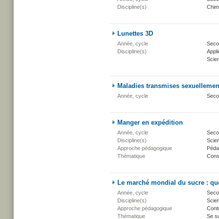
Discipline(s)
Chim
Lunettes 3D
Année, cycle
Secon
Discipline(s)
Appli
Scien
Maladies transmises sexuellemen
Année, cycle
Seco
Manger en expédition
Année, cycle
Secon
Discipline(s)
Scien
Approche pédagogique
Péda
Thématique
Conse
Le marché mondial du sucre : quel
Année, cycle
Secon
Discipline(s)
Scien
Approche pédagogique
Cont
Thématique
Se su