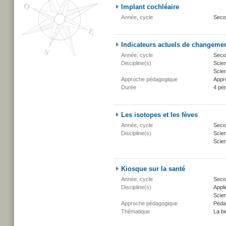
Implant cochléaire
Année, cycle
Seco
Indicateurs actuels de changemen
Année, cycle
Secon
Discipline(s)
Scien
Scien
Approche pédagogique
Appr
Durée
4 pé
Les isotopes et les fèves
Année, cycle
Secon
Discipline(s)
Scie
Scien
Kiosque sur la santé
Année, cycle
Secon
Discipline(s)
Appli
Scien
Approche pédagogique
Péda
Thématique
La bi