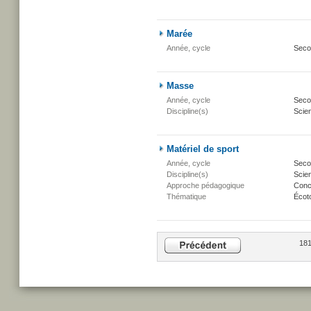
Marée
Année, cycle
Seco
Masse
Année, cycle
Secon
Discipline(s)
Scien
Matériel de sport
Année, cycle
Secon
Discipline(s)
Scien
Approche pédagogique
Conc
Thématique
Écot
181