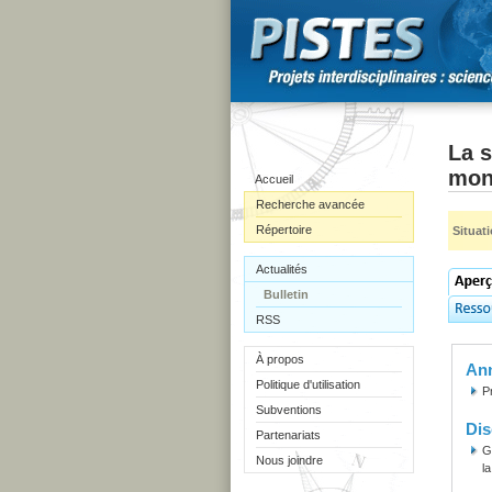
La 
mon
Accueil
Recherche avancée
Répertoire
Situat
Actualités
Bulletin
RSS
À propos
Ann
Politique d'utilisation
P
Subventions
Dis
Partenariats
G
Nous joindre
l