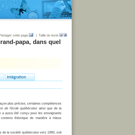
Partager cette page
| Taille du texte
rand-papa, dans quel
façon plus précise, certaines compétences
on de l’école québécoise
ainsi que de la
e a aussi été conçu pour les enseignants
 le contenu théorique de manière à mieux
les de la société québécoise vers 1980, soit