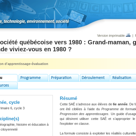
Version imprimable
|
société québécoise vers 1980 : Grand-maman, g
de viviez-vous en 1980 ?
ion d'apprentissage-évaluation
Résumé
ée, cycle
Cette SAÉ s’adresse aux élèves de
6
e
année
. De 
rimaire 6, cycle 3
ont été ciblées à l’aide du
Programme de formati
Progression des apprentissages
. Un guide d’usag
cipline(s)
qui désirent utiliser cette SAÉ et s’approprier
l’exploiter en classe.
éographie, histoire et éducation à
a citoyenneté
La formule consiste à exploiter les réalités culturel