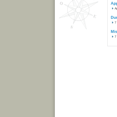
Ap
A
Du
7
Mis
7