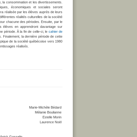
, la consommation et les divertissements.
litiques, économiques et sociales seront
ra réalisée par les élèves auprès de leurs
fférentes réalités culturelles de la société
pour chacune des périodes. Ensuite, par le
 les élèves en apprendront davantage sur
e période. À la fin de celle-ci, le
cahier de
s. Finalement, la dernière période de cette
ypique de la société québécoise vers 1980
rentissages réalisés.
Marie-Michèle Bédard
Mélanie Boulianne
Estelle Morin
Laurence Noël
 Anick Gosselin