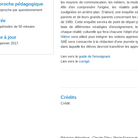
les moyens de communication, les métiers, la mode
proche pédagogique
Afin d’en comprendre l’origine, les réalités po
pproche par questionnement
soulignées en arrière-plan. D’abord, une enquête se
parents et de leurs grands-parents concernant les di
rée
de 1980. Cette enquête servira de point de départ 
 périodes de 50 minutes
biais de différentes stratégies d’enseignement,
chaque réalité culturelle qui fera chacune l’objet d’un
e à jour
l’élève
sera utilisé pour intégrer les notions apprise
SAÉ sera consacrée à la rédaction d’une journée t
 janvier 2017
dans laquelle les élèves devront transférer les app
Lien vers le
guide de l'enseignant
.
Lien vers le
corrigé
.
Crédits
Crédit:
Révision didactique : Claude Désy, Marie-France et