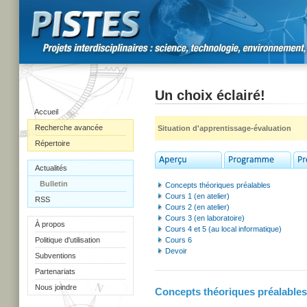
Un choix éclairé!
Accueil
Recherche avancée
Situation d'apprentissage-évaluation
Répertoire
Actualités
Bulletin
Concepts théoriques préalables
Cours 1 (en atelier)
RSS
Cours 2 (en atelier)
Cours 3 (en laboratoire)
À propos
Cours 4 et 5 (au local informatique)
Politique d'utilisation
Cours 6
Devoir
Subventions
Partenariats
Nous joindre
Concepts théoriques préalables