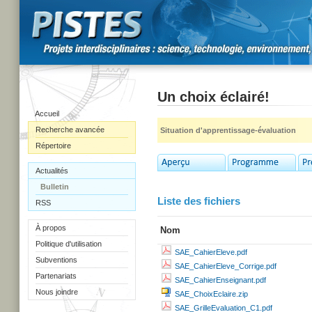
Un choix éclairé!
Accueil
Recherche avancée
Situation d'apprentissage-évaluation
Répertoire
Actualités
Bulletin
Liste des fichiers
RSS
À propos
Nom
Politique d'utilisation
SAE_CahierEleve.pdf
Subventions
SAE_CahierEleve_Corrige.pdf
Partenariats
SAE_CahierEnseignant.pdf
Nous joindre
SAE_ChoixEclaire.zip
SAE_GrilleEvaluation_C1.pdf