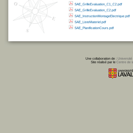
SAE_GrilleEvaluation_C1_C2.pdf
SAE_GrilleEvaluation_C2.pdf
SAE_InstructionMontageElectrique.pdf
SAE_ListeMateriel.pdf
SAE_PlanificationCours.pdf
Une collaboration de :
Université
Site réalisé par le
Centre de 