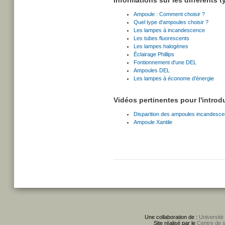
Informations sur les différents 
Ampoule : Comment choisir ?
Quel type d'ampoules choisir ?
Les lampes à incandescence
Les tubes fluorescents
Les lampes halogènes
Éclairage Phillips
Fontionnement d'une DEL
Ampoules DEL
Les lampes à économe d’énergie
Vidéos pertinentes pour l'introd
Disparition des ampoules incandesce
Ampoule Xantile
Une collaboration de :
Université
Site réalisé par le
Centre de 