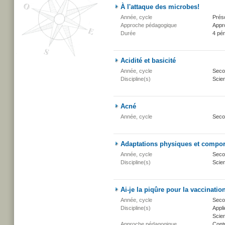
À l'attaque des microbes!
Année, cycle
Présc
Approche pédagogique
Appr
Durée
4 pé
Acidité et basicité
Année, cycle
Secon
Discipline(s)
Scien
Acné
Année, cycle
Seco
Adaptations physiques et compo
Année, cycle
Secon
Discipline(s)
Scien
Ai-je la piqûre pour la vaccinatio
Année, cycle
Secon
Discipline(s)
Appli
Scien
Approche pédagogique
Cont