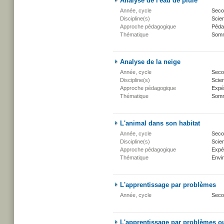
Analyse de l'eau de pluie
Année, cycle
Secon
Discipline(s)
Scien
Approche pédagogique
Péda
Thématique
Somm
Analyse de la neige
Année, cycle
Secon
Discipline(s)
Scien
Approche pédagogique
Expé
Thématique
Somm
L'animal dans son habitat
Année, cycle
Secon
Discipline(s)
Scien
Approche pédagogique
Expé
Thématique
Envi
L'apprentissage par problèmes
Année, cycle
Seco
L'apprentissage par problèmes o