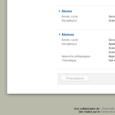
Atome
Année, cycle
Secon
Discipline(s)
Scien
Atomos
Année, cycle
Secon
Discipline(s)
Appli
Scie
Scien
Approche pédagogique
Appr
Thématique
Voir 
Une collaboration de :
Université
Site réalisé par le
Centre de 