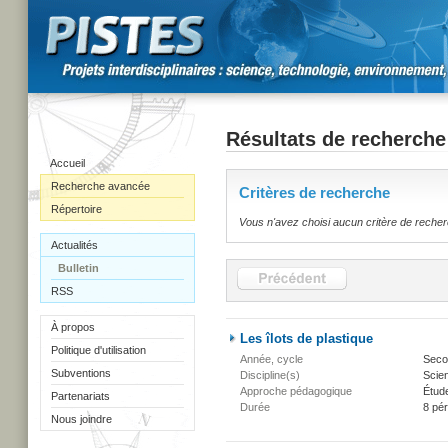
Résultats de recherche
Accueil
Recherche avancée
Critères de recherche
Répertoire
Vous n'avez choisi aucun critère de reche
Actualités
Bulletin
RSS
À propos
Les îlots de plastique
Politique d'utilisation
Année, cycle
Secon
Subventions
Discipline(s)
Scien
Approche pédagogique
Étud
Partenariats
Durée
8 pé
Nous joindre