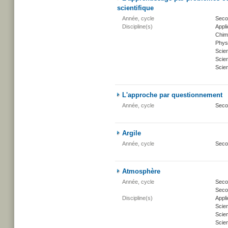
scientifique
Année, cycle
Seco
Discipline(s)
Appli
Chim
Phys
Scie
Scien
Scien
L'approche par questionnement
Année, cycle
Seco
Argile
Année, cycle
Seco
Atmosphère
Année, cycle
Secon
Secon
Discipline(s)
Appli
Scie
Scien
Scien