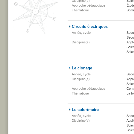
Discipline(s)
Scien
Approche pédagogique
Étud
Thématique
Somm
Circuits électriques
Année, cycle
Secon
Secon
Discipline(s)
Appli
Scien
Scien
Le clonage
Année, cycle
Secon
Discipline(s)
Appli
Scien
Approche pédagogique
Cont
Thématique
La bi
Le colorimètre
Année, cycle
Secon
Discipline(s)
Appli
Scie
Scien