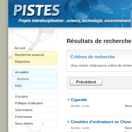
Résultats de recherche
Accueil
Recherche avancée
Critères de recherche
Répertoire
Vous n'avez choisi aucun critère de reche
Actualités
Bulletin
RSS
À propos
Cigarette
Politique d'utilisation
Année, cycle
Seco
Subventions
Partenariats
Cimetière d'ordinateurs en Chine
Nous joindre
Année, cycle
Secon