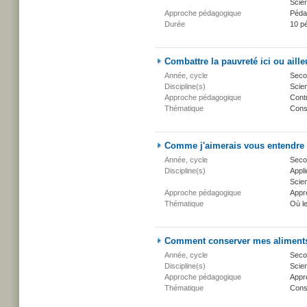
Scien
Approche pédagogique
Péda
Durée
10 p
Combattre la pauvreté ici ou aille
Année, cycle
Secon
Discipline(s)
Scien
Approche pédagogique
Cont
Thématique
Conse
Comme j'aimerais vous entendre
Année, cycle
Secon
Discipline(s)
Appli
Scien
Approche pédagogique
Appr
Thématique
Où l
Comment conserver mes aliment
Année, cycle
Secon
Discipline(s)
Scien
Approche pédagogique
Appr
Thématique
Conse