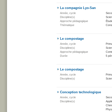
La compagnie Lyo-San
Année, cycle
Secon
Discipline(s)
Scien
Approche pédagogique
Étud
Thématique
Conse
Le compostage
Année, cycle
Prima
Discipline(s)
Scien
Approche pédagogique
Cont
Durée
5 pé
Le compostage
Année, cycle
Prima
Discipline(s)
Scien
Conception technologique
Année, cycle
Seco
Discipline(s)
Appli
Chim
Phys