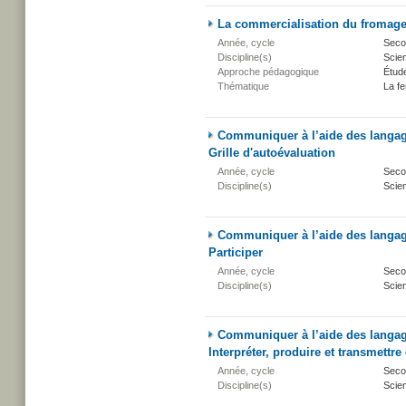
La commercialisation du fromage 
Année, cycle
Secon
Discipline(s)
Scien
Approche pédagogique
Étud
Thématique
La fe
Communiquer à l’aide des langage
Grille d'autoévaluation
Année, cycle
Secon
Discipline(s)
Scien
Communiquer à l’aide des langage
Participer
Année, cycle
Secon
Discipline(s)
Scien
Communiquer à l’aide des langage
Interpréter, produire et transmettr
Année, cycle
Secon
Discipline(s)
Scien