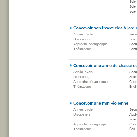
Scie
Scien
Scien
Concevoir son insecticide à jardi
Année, cycle
Secon
Discipline(s)
Scien
Approche pédagogique
Péda
Thématique
Somm
Concevoir une arme de chasse o
Année, cycle
Secon
Discipline(s)
Scien
Approche pédagogique
Conc
Thématique
Envi
Concevoir une mini-éolienne
Année, cycle
Secon
Discipline(s)
Appli
Scien
Approche pédagogique
Conc
Thématique
Éole 