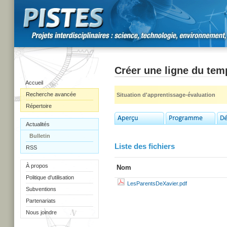
Créer une ligne du temp
Accueil
Recherche avancée
Situation d'apprentissage-évaluation
Répertoire
Actualités
Bulletin
Liste des fichiers
RSS
À propos
Nom
Politique d'utilisation
LesParentsDeXavier.pdf
Subventions
Partenariats
Nous joindre