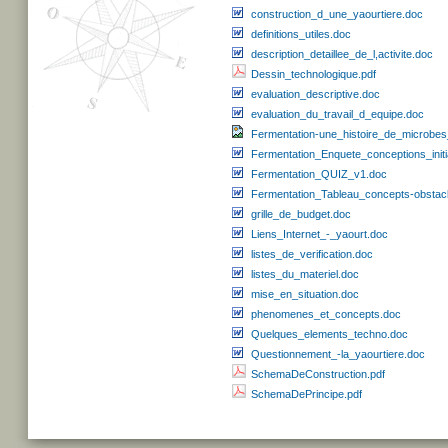
construction_d_une_yaourtiere.doc
definitions_utiles.doc
description_detaillee_de_l,activite.doc
Dessin_technologique.pdf
evaluation_descriptive.doc
evaluation_du_travail_d_equipe.doc
Fermentation-une_histoire_de_microbes
Fermentation_Enquete_conceptions_init
Fermentation_QUIZ_v1.doc
Fermentation_Tableau_concepts-obstac
grille_de_budget.doc
Liens_Internet_-_yaourt.doc
listes_de_verification.doc
listes_du_materiel.doc
mise_en_situation.doc
phenomenes_et_concepts.doc
Quelques_elements_techno.doc
Questionnement_-la_yaourtiere.doc
SchemaDeConstruction.pdf
SchemaDePrincipe.pdf