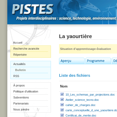
La yaourtière
Accueil
Recherche avancée
Situation d'apprentissage-évaluation
Répertoire
Actualités
Bulletin
Liste des fichiers
RSS
À propos
Nom
Politique d'utilisation
10_Les_schemas_par_projections.doc
Subventions
Atelier_science_tecno.doc
Partenariats
cahier_de_charges.doc
Nous joindre
carte_conceptuelle_d_une_yaourtiere.d
Certificat_de_merite.doc