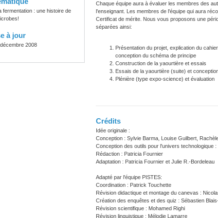
ématique
Chaque équipe aura à évaluer les membres des autres
a fermentation : une histoire de
l'enseignant. Les membres de l'équipe qui aura récol
icrobes!
Certificat de mérite. Nous vous proposons une péri
séparées ainsi:
e à jour
 décembre 2008
Présentation du projet, explication du cahie
conception du schéma de principe
Construction de la yaourtière et essais
Essais de la yaourtière (suite) et concepti
Plénière (type expo-science) et évaluation
Crédits
Idée originale :
Conception : Sylvie Barma, Louise Guilbert, Rachèle
Conception des outils pour l'univers technologique 
Rédaction : Patricia Fournier
Adaptation : Patricia Fournier et Julie R.-Bordeleau
Adapté par l'équipe PISTES:
Coordination : Patrick Touchette
Révision didactique et montage du canevas : Nicola
Création des enquêtes et des quiz : Sébastien Blais
Révision scientifique : Mohamed Righi
Révision linguistique : Mélodie Lamarre