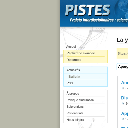
La y
Accueil
Recherche avancée
Situat
Répertoire
Actualités
Bulletin
Ann
RSS
S
À propos
Dis
Politique d'utilisation
S
Subventions
Ap
Partenariats
C
Nous joindre