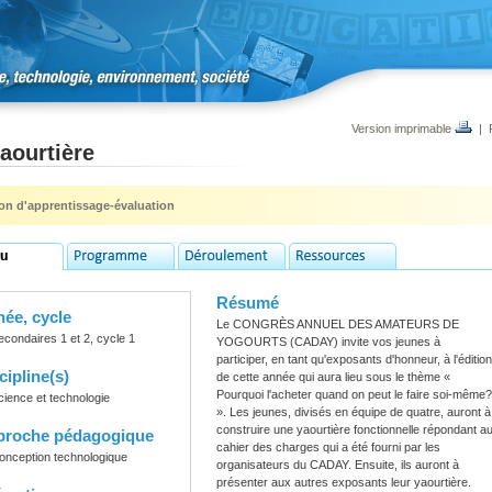
Version imprimable
|
aourtière
ion d'apprentissage-évaluation
Résumé
ée, cycle
Le CONGRÈS ANNUEL DES AMATEURS DE
econdaires 1 et 2, cycle 1
YOGOURTS (CADAY) invite vos jeunes à
participer, en tant qu'exposants d'honneur, à l'édition
cipline(s)
de cette année qui aura lieu sous le thème «
Pourquoi l'acheter quand on peut le faire soi-même?
cience et technologie
». Les jeunes, divisés en équipe de quatre, auront à
construire une yaourtière fonctionnelle répondant a
proche pédagogique
cahier des charges qui a été fourni par les
onception technologique
organisateurs du CADAY. Ensuite, ils auront à
présenter aux autres exposants leur yaourtière.