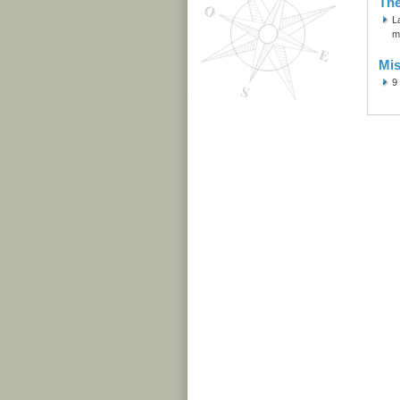
Th
L
m
Mis
9