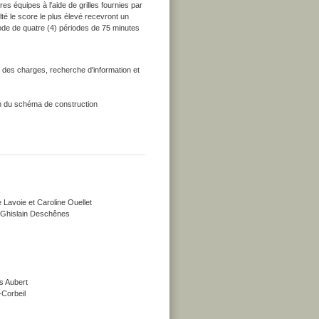
 équipes à l'aide de grilles fournies par
té le score le plus élevé recevront un
ode de quatre (4) périodes de 75 minutes
r des charges, recherche d'information et
on du schéma de construction
 Lavoie et Caroline Ouellet
: Ghislain Deschênes
s Aubert
-Corbeil