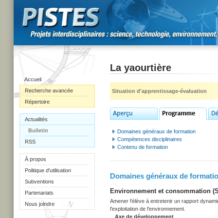
La yaourtière
Accueil
Recherche avancée
Situation d'apprentissage-évaluation
Répertoire
Actualités
Bulletin
Domaines généraux de formation
Compétences disciplinaires
RSS
Contenu de formation
À propos
Politique d'utilisation
Domaines généraux de formati
Subventions
Environnement et consommation (Sec
Partenariats
Amener l'élève à entretenir un rapport dynami
Nous joindre
l'exploitation de l'environnement.
Axe de développement