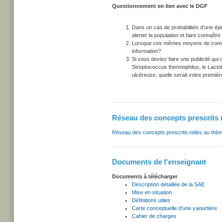
Questionnement en lien avec le DGF
Dans un cas de probabilités d’une ép
alerter la population et faire connaîtr
Lorsque ces mêmes moyens de communi
information?
Si vous deviez faire une publicité qui
Streptococcus thermophilus, le Lactoba
ulcéreuse, quelle serait votre premièr
Réseau des concepts prescrits 
Réseau des concepts prescrits reliés au thè
Documents de l'enseignant
Documents à télécharger
Description détaillée de la SAE
Mise en situation
Définitions utiles
Carte conceptuelle d'une yaourtière
Cahier de charges