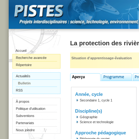
La protection des rivi
Accueil
Recherche avancée
Situation d'apprentissage-évaluation
Répertoire
Actualités
Bulletin
RSS
Année, cycle
Secondaire 1, cycle 1
À propos
Politique d'utilisation
Discipline(s)
Subventions
Géographie
Science et technologie
Partenariats
Nous joindre
Approche pédagogique
Pédagogie du projet