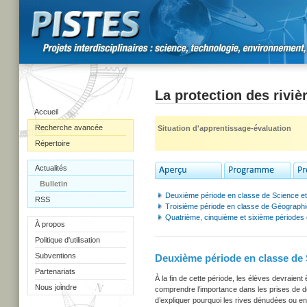
La protection des rivi
Accueil
Recherche avancée
Situation d'apprentissage-évaluation
Répertoire
Actualités
Bulletin
Deuxième période en classe de Science et 
RSS
Troisième période en classe de Géographie 
Quatrième, cinquième et sixième périodes e
À propos
Politique d'utilisation
Subventions
Deuxième période en classe de S
Partenariats
À la fin de cette période, les élèves devraien
Nous joindre
comprendre l’importance dans les prises de dé
d’expliquer pourquoi les rives dénudées ou en