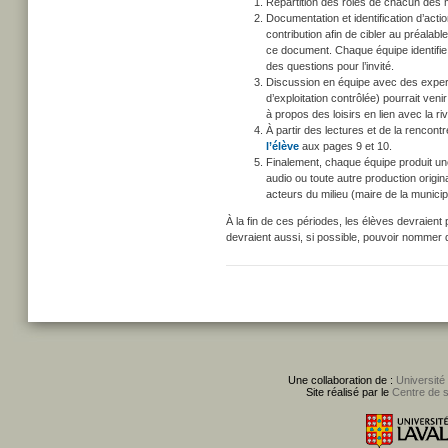
Répartition des rôles de chacun des 
Documentation et identification d’acti
contribution afin de cibler au préala
ce document. Chaque équipe identifie 
des questions pour l’invité.
Discussion en équipe avec des expert
d’exploitation contrôlée) pourrait ven
à propos des loisirs en lien avec la riv
À partir des lectures et de la rencont
l’élève
aux pages 9 et 10.
Finalement, chaque équipe produit une
audio ou toute autre production origin
acteurs du milieu (maire de la municip
À la fin de ces périodes, les élèves devraient 
devraient aussi, si possible, pouvoir nommer d
Une collaboration de :
Université
Site réalisé par le
Centre de 