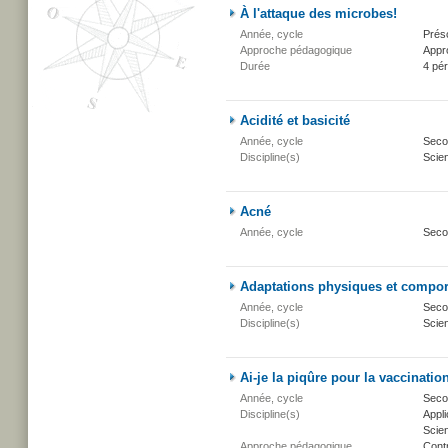
À l'attaque des microbes!
Année, cycle
Présc
Approche pédagogique
Appr
Durée
4 pé
Acidité et basicité
Année, cycle
Secon
Discipline(s)
Scien
Acné
Année, cycle
Seco
Adaptations physiques et compo
Année, cycle
Secon
Discipline(s)
Scien
Ai-je la piqûre pour la vaccinatio
Année, cycle
Secon
Discipline(s)
Appli
Scien
Approche pédagogique
Cont