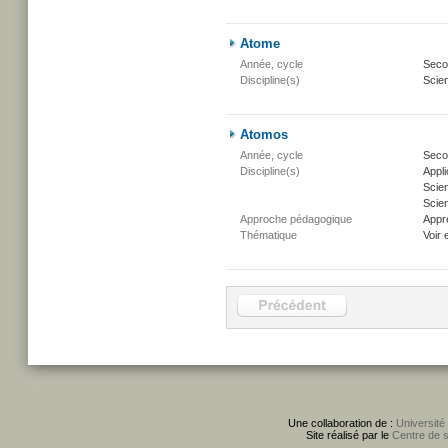
Atome
Année, cycle
Secon
Discipline(s)
Scien
Atomos
Année, cycle
Secon
Discipline(s)
Appli
Scie
Scien
Approche pédagogique
Appr
Thématique
Voir 
Une collaboration de :
Université
Site réalisé par le
Centre de 