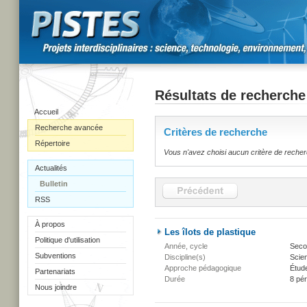
Résultats de recherche
Accueil
Recherche avancée
Critères de recherche
Répertoire
Vous n'avez choisi aucun critère de reche
Actualités
Bulletin
RSS
À propos
Les îlots de plastique
Politique d'utilisation
Année, cycle
Secon
Subventions
Discipline(s)
Scien
Approche pédagogique
Étud
Partenariats
Durée
8 pé
Nous joindre