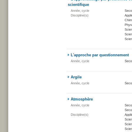
scientifique
Année, cycle
Seco
Discipline(s)
Appli
Chim
Phys
Scie
Scien
Scien
L'approche par questionnement
Année, cycle
Seco
Argile
Année, cycle
Seco
Atmosphère
Année, cycle
Secon
Secon
Discipline(s)
Appli
Scie
Scien
Scien