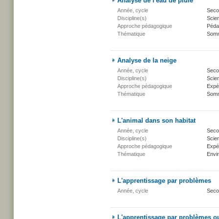
Analyse de l'eau de pluie
Année, cycle
Secon
Discipline(s)
Scien
Approche pédagogique
Péda
Thématique
Somm
Analyse de la neige
Année, cycle
Secon
Discipline(s)
Scien
Approche pédagogique
Expé
Thématique
Somm
L'animal dans son habitat
Année, cycle
Secon
Discipline(s)
Scien
Approche pédagogique
Expé
Thématique
Envi
L'apprentissage par problèmes
Année, cycle
Seco
L'apprentissage par problèmes o