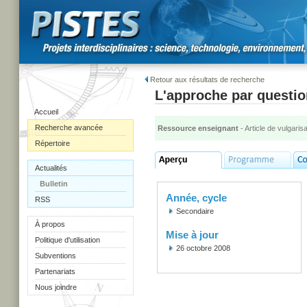
Retour aux résultats de recherche
L'approche par questi
Accueil
Recherche avancée
Ressource enseignant
- Article de vulgarisa
Répertoire
Actualités
Bulletin
Année, cycle
RSS
Secondaire
À propos
Mise à jour
Politique d'utilisation
26 octobre 2008
Subventions
Partenariats
Nous joindre