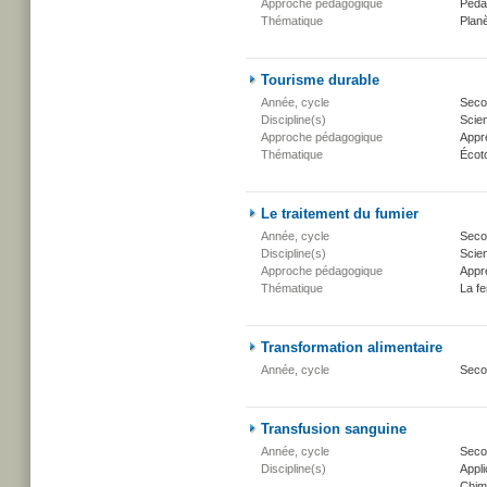
Approche pédagogique
Péda
Thématique
Planè
Tourisme durable
Année, cycle
Secon
Discipline(s)
Scien
Approche pédagogique
Appr
Thématique
Écot
Le traitement du fumier
Année, cycle
Secon
Discipline(s)
Scien
Approche pédagogique
Appr
Thématique
La fe
Transformation alimentaire
Année, cycle
Seco
Transfusion sanguine
Année, cycle
Seco
Discipline(s)
Appli
Chim