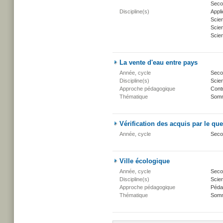
Secon
Discipline(s)
Appli
Scie
Scien
Scien
La vente d'eau entre pays
Année, cycle
Secon
Discipline(s)
Scien
Approche pédagogique
Cont
Thématique
Somm
Vérification des acquis par le qu
Année, cycle
Seco
Ville écologique
Année, cycle
Secon
Discipline(s)
Scien
Approche pédagogique
Péda
Thématique
Somm