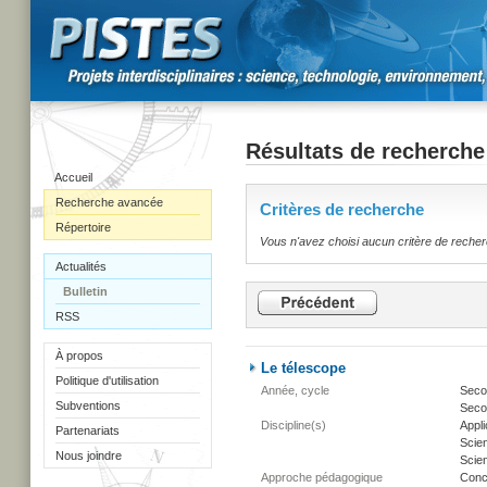
Résultats de recherche
Accueil
Recherche avancée
Critères de recherche
Répertoire
Vous n'avez choisi aucun critère de reche
Actualités
Bulletin
RSS
À propos
Le télescope
Politique d'utilisation
Année, cycle
Secon
Subventions
Secon
Discipline(s)
Appli
Partenariats
Scien
Nous joindre
Scien
Approche pédagogique
Conc