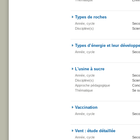
Thématique
Envi
Types de roches
Année, cycle
Secon
Discipline(s)
Scien
Types d’énergie et leur développ
Année, cycle
Seco
L'usine à sucre
Année, cycle
Secon
Discipline(s)
Scien
Approche pédagogique
Conc
Thématique
Se su
Vaccination
Année, cycle
Seco
Vent : étude détaillée
Année, cycle
Secon