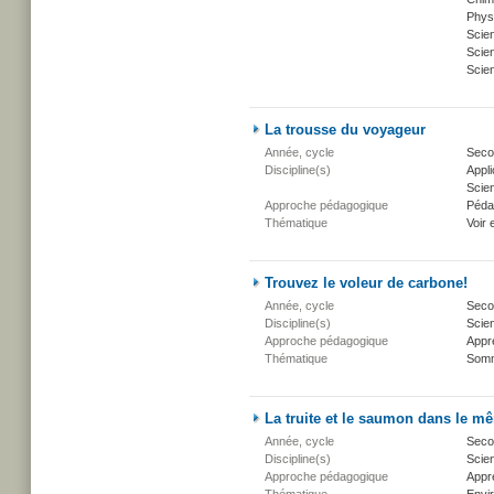
Phys
Scie
Scien
Scien
La trousse du voyageur
Année, cycle
Secon
Discipline(s)
Appli
Scien
Approche pédagogique
Péda
Thématique
Voir 
Trouvez le voleur de carbone!
Année, cycle
Secon
Discipline(s)
Scien
Approche pédagogique
Appr
Thématique
Somm
La truite et le saumon dans le m
Année, cycle
Secon
Discipline(s)
Scien
Approche pédagogique
Appr