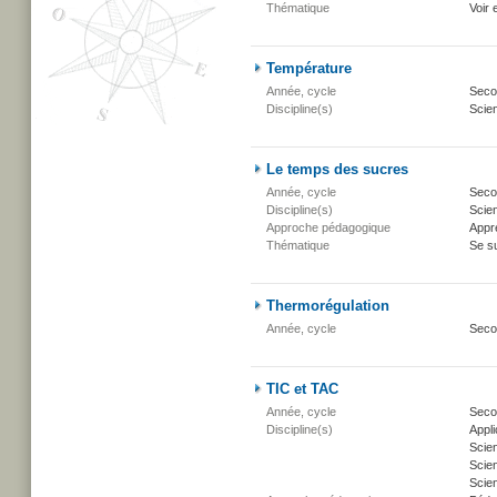
Thématique
Voir 
Température
Année, cycle
Secon
Discipline(s)
Scien
Le temps des sucres
Année, cycle
Secon
Discipline(s)
Scien
Approche pédagogique
Appr
Thématique
Se su
Thermorégulation
Année, cycle
Seco
TIC et TAC
Année, cycle
Secon
Discipline(s)
Appli
Scie
Scien
Scien