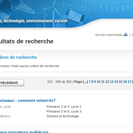
Version imprimable
|
ltats de recherche
tères de recherche
n'avez choisi aucun critère de recherche.
221 - 240 de 352 |
Page [...]
7
8
9
10
11
12
13
14
15
16
17
[
oiseaux : comment volent-ils?
e, cycle
Primaires 3 et 4, cycle 2
Primaires 5 et 6, cycle 3
pline(s)
Science et technologie
eaux migrateurs québécois