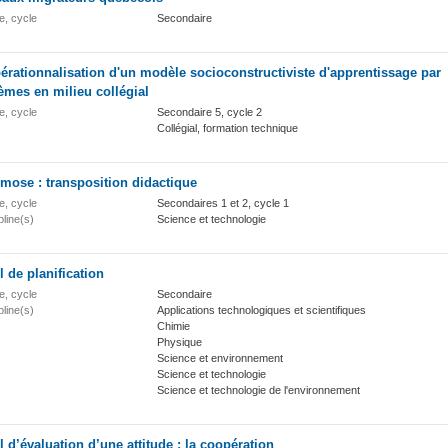
e, cycle
Secondaire
érationnalisation d'un modèle socioconstructiviste d'apprentissage par
èmes en milieu collégial
e, cycle
Secondaire 5, cycle 2
Collégial, formation technique
mose : transposition didactique
e, cycle
Secondaires 1 et 2, cycle 1
pline(s)
Science et technologie
l de planification
e, cycle
Secondaire
pline(s)
Applications technologiques et scientifiques
Chimie
Physique
Science et environnement
Science et technologie
Science et technologie de l'environnement
l d’évaluation d’une attitude : la coopération