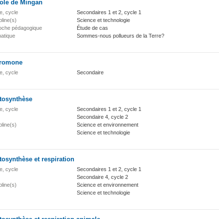
role de Mingan
e, cycle
Secondaires 1 et 2, cycle 1
pline(s)
Science et technologie
oche pédagogique
Étude de cas
atique
Sommes-nous pollueurs de la Terre?
romone
e, cycle
Secondaire
tosynthèse
e, cycle
Secondaires 1 et 2, cycle 1
Secondaire 4, cycle 2
pline(s)
Science et environnement
Science et technologie
osynthèse et respiration
e, cycle
Secondaires 1 et 2, cycle 1
Secondaire 4, cycle 2
pline(s)
Science et environnement
Science et technologie