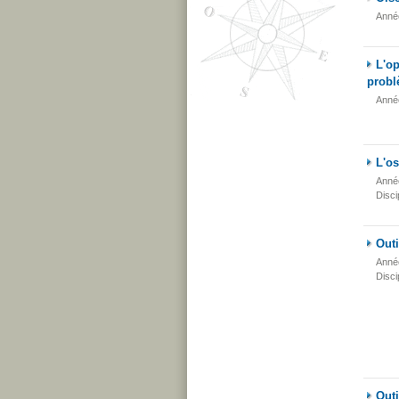
Anné
L'op
probl
Anné
L'os
Anné
Disci
Outi
Anné
Disci
Outi