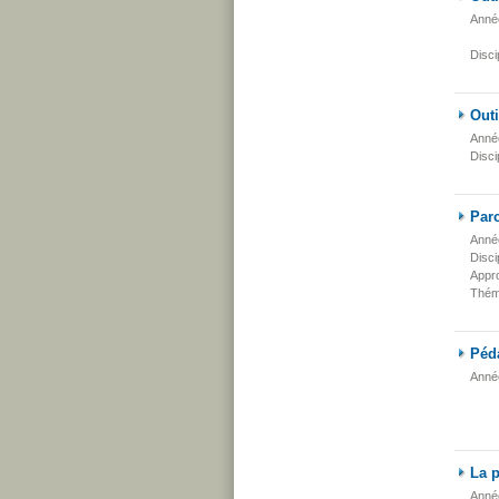
Anné
Disci
Outi
Anné
Disci
Parc
Anné
Disci
Appr
Thém
Péd
Anné
La p
Anné