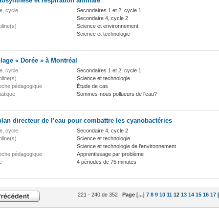
osynthèse et respiration animale
e, cycle
Secondaires 1 et 2, cycle 1
Secondaire 4, cycle 2
pline(s)
Science et environnement
Science et technologie
lage « Dorée » à Montréal
e, cycle
Secondaires 1 et 2, cycle 1
pline(s)
Science et technologie
oche pédagogique
Étude de cas
atique
Sommes-nous pollueurs de l'eau?
lan directeur de l’eau pour combattre les cyanobactéries
e, cycle
Secondaire 4, cycle 2
pline(s)
Science et technologie
Science et technologie de l'environnement
oche pédagogique
Apprentissage par problème
e
4 périodes de 75 minutes
221 - 240 de 352 |
Page [...]
7
8
9
10
11
12
13
14
15
16
17
[