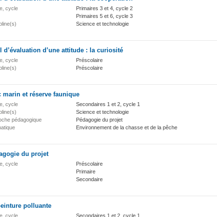
e, cycle
Primaires 3 et 4, cycle 2
Primaires 5 et 6, cycle 3
pline(s)
Science et technologie
l d’évaluation d’une attitude : la curiosité
e, cycle
Préscolaire
pline(s)
Préscolaire
 marin et réserve faunique
e, cycle
Secondaires 1 et 2, cycle 1
pline(s)
Science et technologie
oche pédagogique
Pédagogie du projet
atique
Environnement de la chasse et de la pêche
agogie du projet
e, cycle
Préscolaire
Primaire
Secondaire
einture polluante
e, cycle
Secondaires 1 et 2, cycle 1