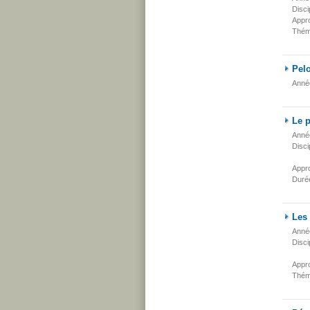
Disci
Appr
Thém
Pelo
Anné
Le p
Anné
Disci
Appr
Duré
Les 
Anné
Disci
Appr
Thém