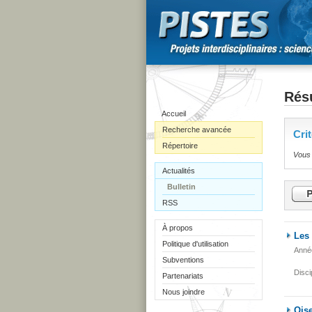
Résu
Accueil
Recherche avancée
Cri
Répertoire
Vous 
Actualités
Bulletin
RSS
À propos
Les 
Politique d'utilisation
Anné
Subventions
Disci
Partenariats
Nous joindre
Ois