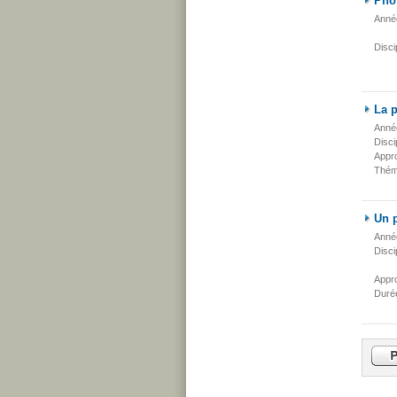
Phot
Anné
Disci
La p
Anné
Disci
Appr
Thém
Un p
Anné
Disci
Appr
Duré