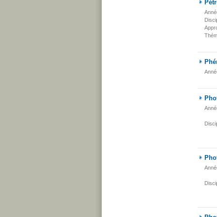
Pét
Anné
Disci
Appr
Thém
Phé
Anné
Pho
Anné
Disci
Phot
Anné
Disci