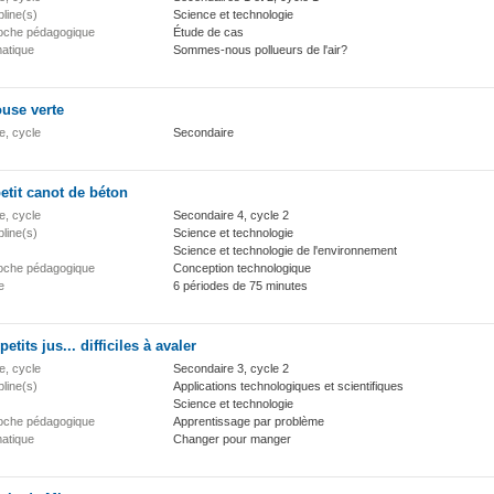
pline(s)
Science et technologie
oche pédagogique
Étude de cas
atique
Sommes-nous pollueurs de l'air?
use verte
e, cycle
Secondaire
etit canot de béton
e, cycle
Secondaire 4, cycle 2
pline(s)
Science et technologie
Science et technologie de l'environnement
oche pédagogique
Conception technologique
e
6 périodes de 75 minutes
petits jus... difficiles à avaler
e, cycle
Secondaire 3, cycle 2
pline(s)
Applications technologiques et scientifiques
Science et technologie
oche pédagogique
Apprentissage par problème
atique
Changer pour manger