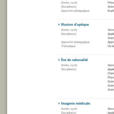
Année, cycle
Prima
Discipline(s)
Scien
Approche pédagogique
Expé
Illusion d'optique
Année, cycle
Secon
Discipline(s)
Appli
Scien
Approche pédagogique
Appr
Thématique
Où l
Îlot de rationalité
Année, cycle
Secon
Discipline(s)
Appli
Chim
Phys
Scie
Scien
Scien
Imagerie médicale
Année, cycle
Secon
Discipline(s)
Appli