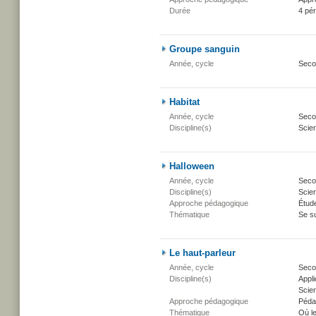
Durée
4 pé
Groupe sanguin
Année, cycle
Seco
Habitat
Année, cycle
Secon
Discipline(s)
Scien
Halloween
Année, cycle
Secon
Discipline(s)
Scien
Approche pédagogique
Étud
Thématique
Se su
Le haut-parleur
Année, cycle
Secon
Discipline(s)
Appli
Scien
Approche pédagogique
Péda
Thématique
Où l