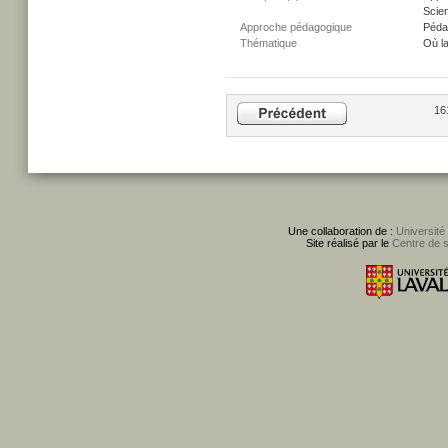
Scien
Approche pédagogique
Péda
Thématique
Où l
16
Une collaboration de :
Université
Site réalisé par le
Centre de 