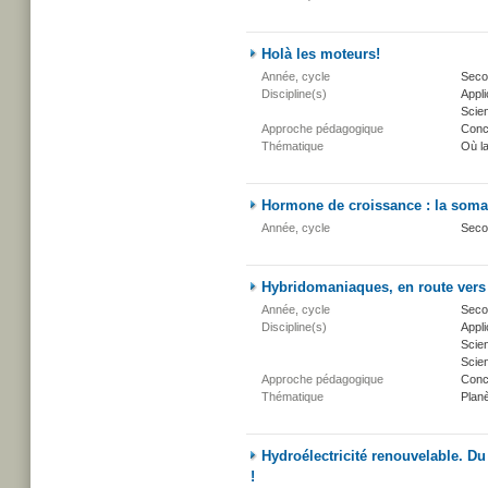
Holà les moteurs!
Année, cycle
Secon
Discipline(s)
Appli
Scien
Approche pédagogique
Conc
Thématique
Où l
Hormone de croissance : la soma
Année, cycle
Seco
Hybridomaniaques, en route vers 
Année, cycle
Secon
Discipline(s)
Appli
Scien
Scien
Approche pédagogique
Conc
Thématique
Planè
Hydroélectricité renouvelable. Du 
!