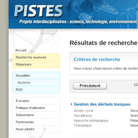
Résultats de recherche
Accueil
Recherche avancée
Critères de recherche
Répertoire
Vous n'avez choisi aucun critère de reche
Actualités
Bulletin
16
RSS
À propos
Gestion des déchets toxiques
Politique d'utilisation
Année, cycle
Secon
Subventions
Discipline(s)
Scien
Approche pédagogique
Péda
Partenariats
Thématique
Somm
Nous joindre