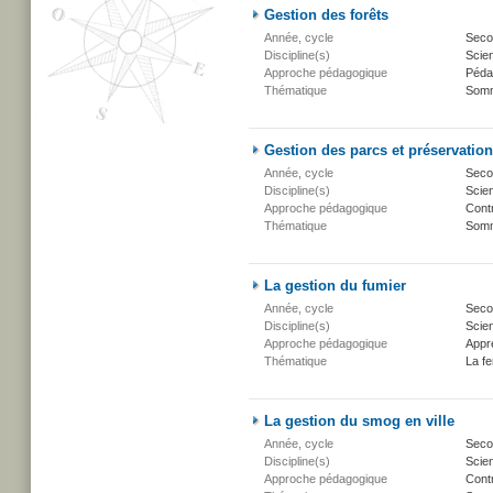
Gestion des forêts
Année, cycle
Secon
Discipline(s)
Scien
Approche pédagogique
Péda
Thématique
Somm
Gestion des parcs et préservation 
Année, cycle
Secon
Discipline(s)
Scien
Approche pédagogique
Cont
Thématique
Somm
La gestion du fumier
Année, cycle
Secon
Discipline(s)
Scien
Approche pédagogique
Appr
Thématique
La fe
La gestion du smog en ville
Année, cycle
Secon
Discipline(s)
Scien
Approche pédagogique
Cont