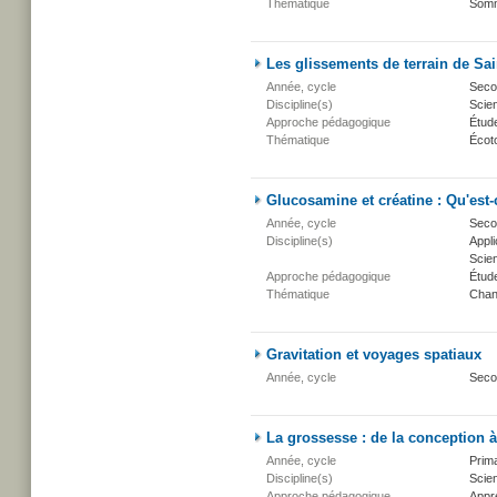
Thématique
Somm
Les glissements de terrain de Sa
Année, cycle
Secon
Discipline(s)
Scien
Approche pédagogique
Étud
Thématique
Écot
Glucosamine et créatine : Qu'est-c
Année, cycle
Secon
Discipline(s)
Appli
Scien
Approche pédagogique
Étud
Thématique
Chan
Gravitation et voyages spatiaux
Année, cycle
Seco
La grossesse : de la conception à
Année, cycle
Prima
Discipline(s)
Scien
Approche pédagogique
Appr