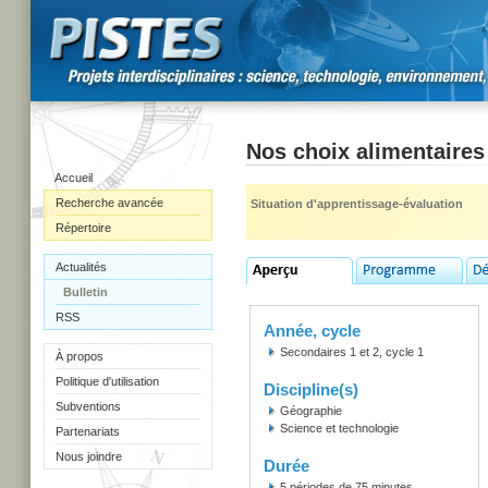
Nos choix alimentaires
Accueil
Recherche avancée
Situation d'apprentissage-évaluation
Répertoire
Actualités
Bulletin
RSS
Année, cycle
Secondaires 1 et 2, cycle 1
À propos
Politique d'utilisation
Discipline(s)
Subventions
Géographie
Science et technologie
Partenariats
Nous joindre
Durée
5 périodes de 75 minutes