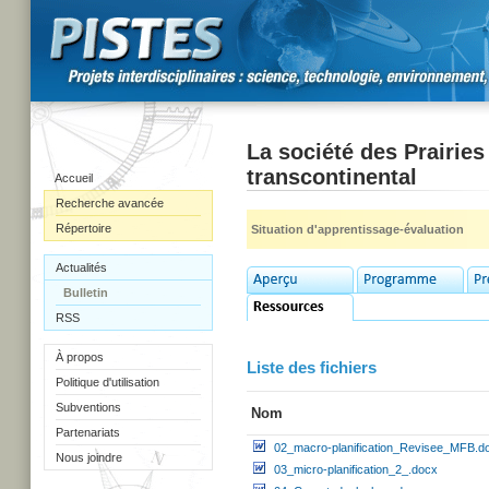
La société des Prairies
transcontinental
Accueil
Recherche avancée
Répertoire
Situation d'apprentissage-évaluation
Actualités
Bulletin
RSS
À propos
Liste des fichiers
Politique d'utilisation
Subventions
Nom
Partenariats
02_macro-planification_Revisee_MFB.d
Nous joindre
03_micro-planification_2_.docx