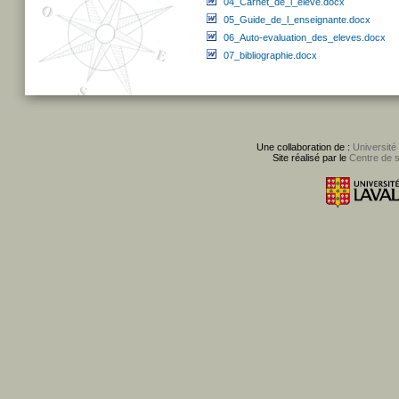
04_Carnet_de_l_eleve.docx
05_Guide_de_l_enseignante.docx
06_Auto-evaluation_des_eleves.docx
07_bibliographie.docx
Une collaboration de :
Université
Site réalisé par le
Centre de 