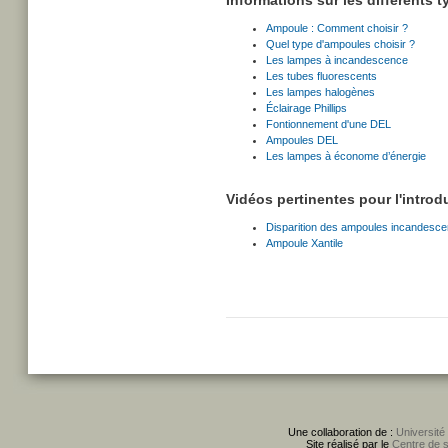
Informations sur les différents 
Ampoule : Comment choisir ?
Quel type d'ampoules choisir ?
Les lampes à incandescence
Les tubes fluorescents
Les lampes halogènes
Éclairage Phillips
Fontionnement d'une DEL
Ampoules DEL
Les lampes à économe d’énergie
Vidéos pertinentes pour l'introd
Disparition des ampoules incandesce
Ampoule Xantile
Une collaboration de :
Université
Site réalisé par le
Centre de 