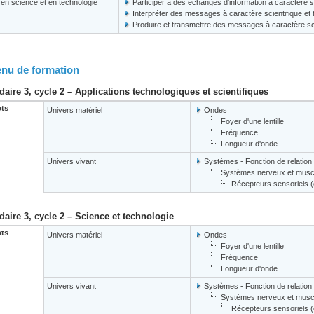
s en science et en technologie
Participer à des échanges d'information à caractère s
Interpréter des messages à caractère scientifique et
Produire et transmettre des messages à caractère sci
nu de formation
aire 3, cycle 2 – Applications technologiques et scientifiques
ts
Univers matériel
Ondes
Foyer d'une lentille
Fréquence
Longueur d'onde
Univers vivant
Systèmes - Fonction de relation
Systèmes nerveux et muscu
Récepteurs sensoriels (oe
aire 3, cycle 2 – Science et technologie
ts
Univers matériel
Ondes
Foyer d'une lentille
Fréquence
Longueur d'onde
Univers vivant
Systèmes - Fonction de relation
Systèmes nerveux et muscu
Récepteurs sensoriels (oe