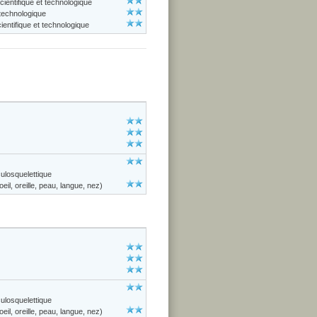
cientifique et technologique
 technologique
entifique et technologique
losquelettique
il, oreille, peau, langue, nez)
losquelettique
il, oreille, peau, langue, nez)