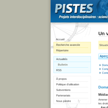
Un 
Accueil
Recherche avancée
Situat
Répertoire
Actualités
Bulletin
Doma
Comp
RSS
Cont
À propos
Politique d'utilisation
Domai
Subventions
Médias
Partenariats
Amener l
Nous joindre
les droit
Axe 