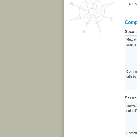
Con
Compé
Second
Mettre 
scienti
Commun
utilisé
Second
Mettre 
scienti
Commun