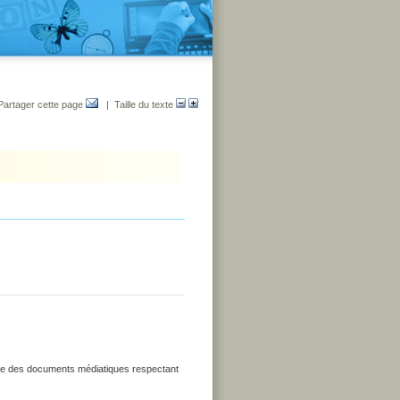
Partager cette page
| Taille du texte
uire des documents médiatiques respectant