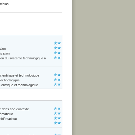
 médias
ation
ication
ue ou du système technologique à
cientifique et technologique
 technologique
entifique et technologique
ue dans son contexte
lématique
roblématique