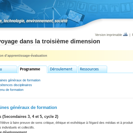
Version imprimable
|
voyage dans la troisième dimension
ion d'apprentissage-évaluation
ines généraux de formation
étences disciplinaires
enu de formation
nes généraux de formation
 (Secondaires 3, 4 et 5, cycle 2)
'élève à faire preuve de sens critique, éthique et esthétique à l'égard des médias et à prod
s individuels et collectifs.
de développement