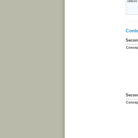
utilisé
Conte
Second
Concep
Second
Concep