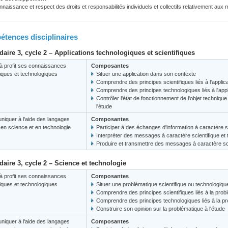
naissance et respect des droits et responsabilités individuels et collectifs relativement aux
tences disciplinaires
aire 3, cycle 2 – Applications technologiques et scientifiques
à profit ses connaissances
Composantes
fiques et technologiques
Situer une application dans son contexte
Comprendre des principes scientifiques liés à l'applic
Comprendre des principes technologiques liés à l'appl
Contrôler l'état de fonctionnement de l'objet techniq
l'étude
iquer à l'aide des langages
Composantes
s en science et en technologie
Participer à des échanges d'information à caractère s
Interpréter des messages à caractère scientifique et
Produire et transmettre des messages à caractère sci
aire 3, cycle 2 – Science et technologie
à profit ses connaissances
Composantes
fiques et technologiques
Situer une problématique scientifique ou technologiq
Comprendre des principes scientifiques liés à la prob
Comprendre des principes technologiques liés à la p
Construire son opinion sur la problématique à l'étude
iquer à l'aide des langages
Composantes