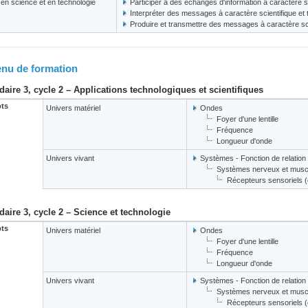
s en science et en technologie
Participer à des échanges d'information à caractère s
Interpréter des messages à caractère scientifique et
Produire et transmettre des messages à caractère sci
nu de formation
aire 3, cycle 2 – Applications technologiques et scientifiques
ts
Univers matériel
Ondes
Foyer d'une lentille
Fréquence
Longueur d'onde
Univers vivant
Systèmes - Fonction de relation
Systèmes nerveux et muscu
Récepteurs sensoriels (oe
aire 3, cycle 2 – Science et technologie
ts
Univers matériel
Ondes
Foyer d'une lentille
Fréquence
Longueur d'onde
Univers vivant
Systèmes - Fonction de relation
Systèmes nerveux et muscu
Récepteurs sensoriels (oe