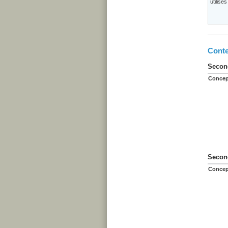
utilisé
Conte
Second
Concep
Second
Concep