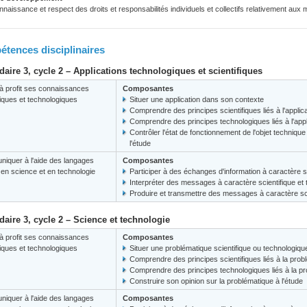
naissance et respect des droits et responsabilités individuels et collectifs relativement aux
tences disciplinaires
aire 3, cycle 2 – Applications technologiques et scientifiques
à profit ses connaissances
Composantes
fiques et technologiques
Situer une application dans son contexte
Comprendre des principes scientifiques liés à l'applic
Comprendre des principes technologiques liés à l'appl
Contrôler l'état de fonctionnement de l'objet techniq
l'étude
iquer à l'aide des langages
Composantes
s en science et en technologie
Participer à des échanges d'information à caractère s
Interpréter des messages à caractère scientifique et
Produire et transmettre des messages à caractère sci
aire 3, cycle 2 – Science et technologie
à profit ses connaissances
Composantes
fiques et technologiques
Situer une problématique scientifique ou technologiq
Comprendre des principes scientifiques liés à la prob
Comprendre des principes technologiques liés à la p
Construire son opinion sur la problématique à l'étude
iquer à l'aide des langages
Composantes