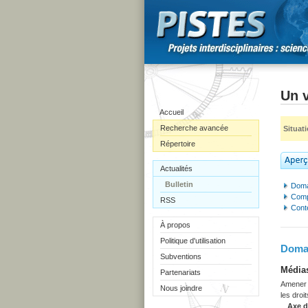
Un 
Accueil
Recherche avancée
Situat
Répertoire
Actualités
Bulletin
Doma
Comp
RSS
Cont
À propos
Politique d'utilisation
Domai
Subventions
Médias
Partenariats
Amener l
Nous joindre
les droit
Axe 