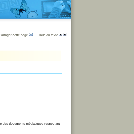
Partager cette page
| Taille du texte
uire des documents médiatiques respectant