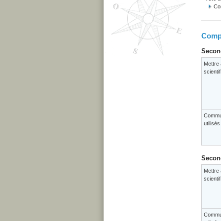
Con
Compé
Second
Mettre 
scienti
Commun
utilisé
Second
Mettre 
scienti
Commun