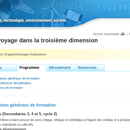
Version imprimable
|
voyage dans la troisième dimension
ion d'apprentissage-évaluation
ines généraux de formation
étences disciplinaires
enu de formation
nes généraux de formation
 (Secondaires 3, 4 et 5, cycle 2)
'élève à faire preuve de sens critique, éthique et esthétique à l'égard des médias et à prod
s individuels et collectifs.
de développement