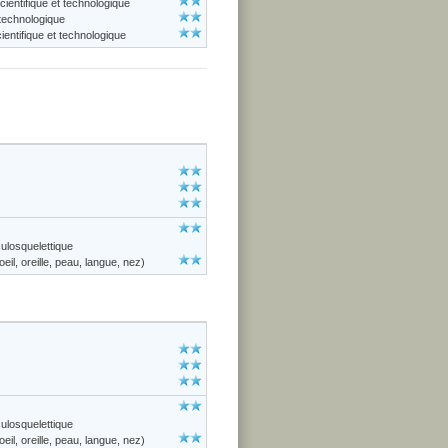
cientifique et technologique
 technologique
entifique et technologique
losquelettique
il, oreille, peau, langue, nez)
losquelettique
il, oreille, peau, langue, nez)