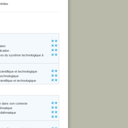
 médias
ation
ication
ue ou du système technologique à
cientifique et technologique
 technologique
entifique et technologique
ue dans son contexte
lématique
roblématique