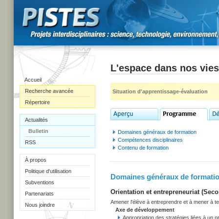
L'espace dans nos vies
Accueil
Recherche avancée
Situation d'apprentissage-évaluation
Répertoire
Actualités
Bulletin
Domaines généraux de formation
Compétences disciplinaires
RSS
Contenu de formation
À propos
Politique d'utilisation
Domaines généraux de formati
Subventions
Orientation et entrepreneuriat (Secon
Partenariats
Amener l'élève à entreprendre et à mener à term
Nous joindre
Axe de développement
Appropriation des stratégies liées à un pr