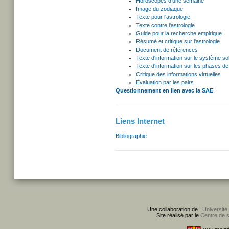
Horoscopes d'une semaine
Image du zodiaque
Texte pour l'astrologie
Texte contre l'astrologie
Guide pour la recherche empirique
Résumé et critique sur l'astrologie
Document de références
Texte d'information sur le système sol
Texte d'information sur les phases de 
Critique des informations virtuelles
Évaluation par les pairs
Questionnement en lien avec la SAE
Liens Internet
Bibliographie
Une collaboration de :
Université
Site réalisé par le
Centre de 