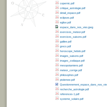
copernic.pdf
critique_astrologie.pdf
detail_espace.pdf
eclipses.pdf
eglise.pdf
espace_dans_nos_vies.jpeg
exercices_meteor.pdf
exercices_saisons.pdf
galilee.pdf
grecs.pdf
horoscope_hebdo.pdf
images_saisons.pdf
images_zodiaque.pdf
mesopotamiens.pdf
meteor_corrige.pdf
philosophes.pdf
ptolemee.pdf
Questionnement_espace_dans_nos_vie
recherche_astrologie.pdf
references-1.pdf
systeme_solaire.pdf