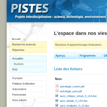
L'espace dans nos vies
Accueil
Recherche avancée
Situation d'apprentissage-évaluation
Répertoire
Actualités
Bulletin
Liste des fichiers
RSS
À propos
Nom
Politique d'utilisation
astrologie_contre.pdf
Subventions
astrologie_pour.pdf
Partenariats
auro_critique_virtuel_rl_v14.doc
Nous joindre
auro_details_rl_v15.doc
auro_evalpairs_rl_v2.doc