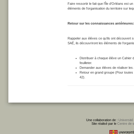
Faire ressortir le fait que l'Île d'Orléans est
éléments de l'organisation du territoire sur l
Retour sur les connaissances antérieures:
Rappeler aux élèves ce qu'ils ont découvert su
SAÉ, ils découvriront les éléments de l'organis
Distribuer à chaque élève un Cahier d
feuilleter.
Demander aux élèves de réaliser les ac
Retour en grand groupe (Pour toutes 
42).
Une collaboration de :
Université
Site réalisé par le
Centre de 