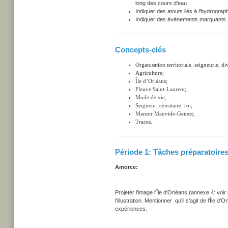
long des cours d’eau
Indiquer des atouts liés à l’hydrograp
Indiquer des évènements marquants : 
Concepts-clés
Organisation territoriale, s
eigneurie, d
i
Agriculture;
Île d’Orléans;
Fleuve Saint-Laurent;
Mode de vie;
Seigneur, censitaire, roi;
Manoir Mauvide-Genest;
Traces.
Période 1: Tâches préparatoire
Amorce:
Projeter l'image l'Île d'Orléans (annexe 4: voir
l'illustration. Mentionner qu'il s'agit de l'Île
expériences.