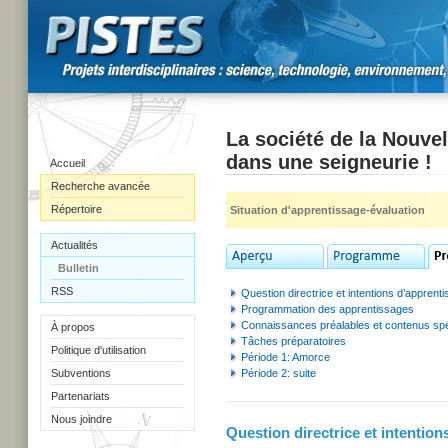
La société de la Nouvell
dans une seigneurie !
Accueil
Recherche avancée
Répertoire
Situation d'apprentissage-évaluation
Actualités
Bulletin
RSS
Question directrice et intentions d’apprent
Programmation des apprentissages
Connaissances préalables et contenus spé
À propos
Tâches préparatoires
Politique d'utilisation
Période 1: Amorce
Subventions
Période 2: suite
Partenariats
Nous joindre
Question directrice et intentio