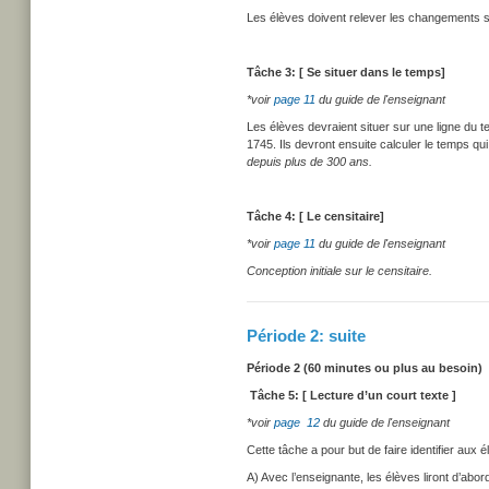
Les élèves doivent relever les changements su
Tâche 3: [ Se situer dans le temps]
*voir
page 11
du guide de l'enseignant
Les élèves devraient situer sur une ligne du 
1745. Ils devront ensuite calculer le temps qu
depuis plus de 300 ans.
Tâche 4: [ Le censitaire]
*voir
page 11
du guide de l'enseignant
Conception initiale sur le censitaire.
Période 2: suite
Période 2 (60 minutes ou plus au besoin)
Tâche 5: [
Lecture d’un court texte
]
*voir
page 12
du guide de l'enseignant
Cette tâche a pour but de faire identifier aux
A) Avec l’enseignante, les élèves liront d’abo