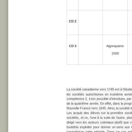
CD 2
CD 3
Algonquiens
1500
La société canadienne vers 1745 est à l’étude
les sociétés autochtones en troisième anné
compétence 2, il est possible d’introduire, pa
de la quatrième année. En effet, dans la pro
Nouvelle-France vers 1645. Ainsi, la société t
Les acquis des élèves sur la première socié
sociétés, et ce, l’une à la suite de l’autre, 
dirigé vers les acteurs coloniaux plutôt que 
toutefois exploiter pour donner un sens aux
caractériser cette période. Dans ce cas pré