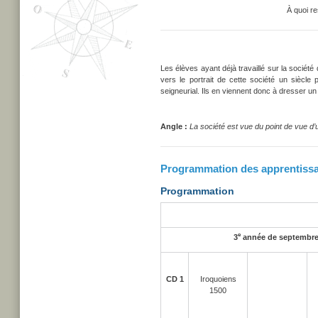
À quoi r
Les élèves ayant déjà travaillé sur la société 
vers le portrait de cette société un siècle
seigneurial. Ils en viennent donc à dresser un p
Angle :
La société est vue du point de vue d’u
Programmation des apprentiss
Programmation
e
3
année de septembre 
CD 1
Iroquoiens
1500